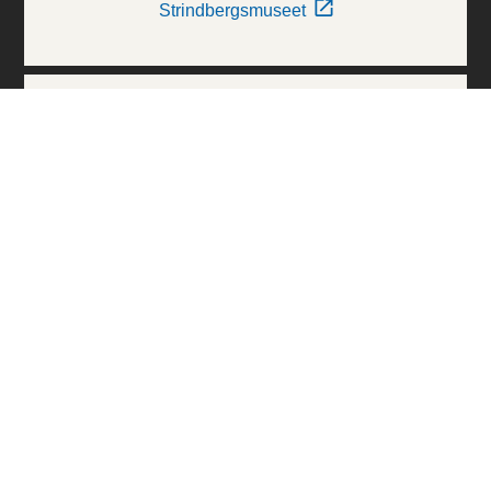
Strindbergsmuseet
Thielska Galleriet
Världskulturmuseerna