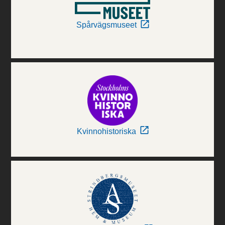
Spårvägsmuseet
Kvinnohistoriska