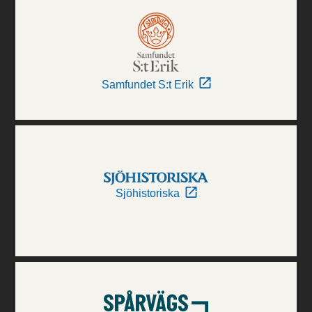
Samfundet S:t Erik
Sjöhistoriska