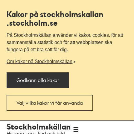
Kakor på stockholmskallan
.stockholm.se
På Stockholmskällan använder vi kakor, cookies, för att
sammanställa statistik och för att webbplatsen ska
fungera på ett bra sätt för dig.
Om kakor på Stockholmskällan
Godkänn alla kakor
Välj vilka kakor vi får använda
Till
Till
Stockholmskällan
navigationen
huvudinnehållet
Historia i ord, ljud och bild