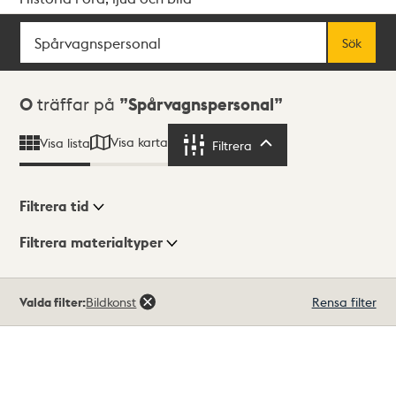
Sök
Fritextsök
Sök
Sökresultat
0
träffar på
Spårvagnspersonal
Visa karta
Visa lista
Filtrera
Filtrera
Filtrera tid
Filtrera materialtyper
Visningsläge
Totalt
Valda filter:
Bildkonst
Rensa filter
0
träffar
Lista
Karta