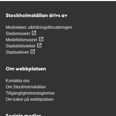
Kontakt
Stockholmskällan
Stockholmskällan drivs av
Medioteket, utbildningsförvaltningen
Stadsmuseet
Medeltidsmuseet
Stadsbiblioteket
Stadsarkivet
Om webbplatsen
Kontakta oss
Om Stockholmskällan
Tillgänglighetsredogörelse
Om kakor på webbplatsen
Sociala medier