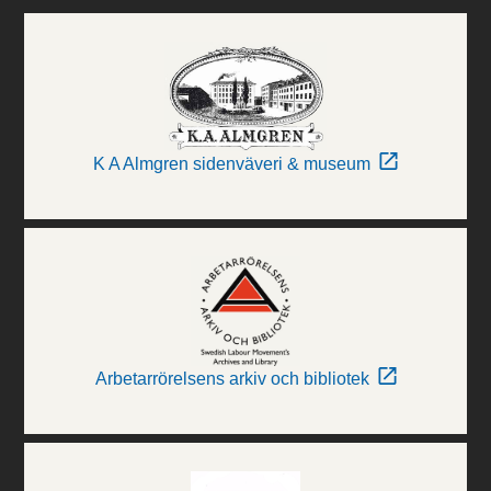
K A Almgren sidenväveri & museum
Arbetarrörelsens arkiv och bibliotek