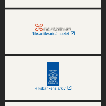
Riksantikvarieämbetet
Riksbankens arkiv