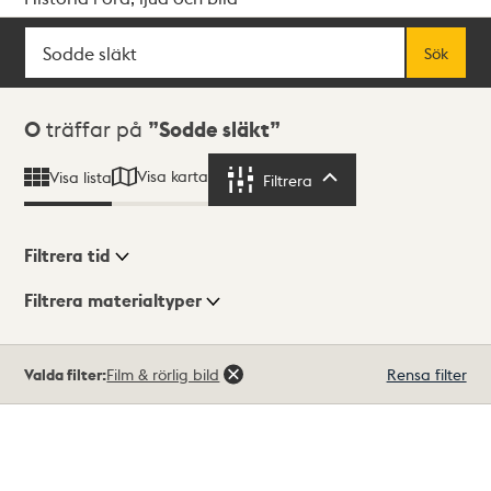
Sök
Fritextsök
Sök
Sökresultat
0
träffar på
Sodde släkt
Visa karta
Visa lista
Filtrera
Filtrera
Filtrera tid
Filtrera materialtyper
Visningsläge
Totalt
Valda filter:
Film & rörlig bild
Rensa filter
0
träffar
Lista
Karta