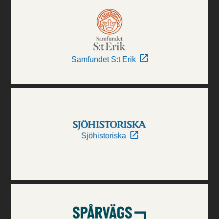
Samfundet S:t Erik
Sjöhistoriska