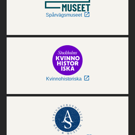
Spårvägsmuseet
Kvinnohistoriska