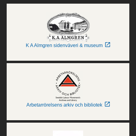
K A Almgren sidenväveri & museum
Arbetarrörelsens arkiv och bibliotek