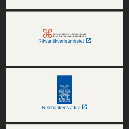
Riksantikvarieämbetet
Riksbankens arkiv