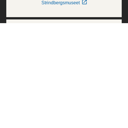
Strindbergsmuseet
Thielska Galleriet
Världskulturmuseerna