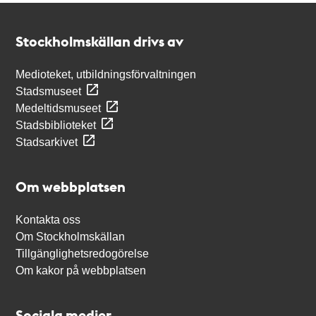
Kontakt
Stockholmskällan
Stockholmskällan drivs av
Medioteket, utbildningsförvaltningen
Stadsmuseet
Medeltidsmuseet
Stadsbiblioteket
Stadsarkivet
Om webbplatsen
Kontakta oss
Om Stockholmskällan
Tillgänglighetsredogörelse
Om kakor på webbplatsen
Sociala medier