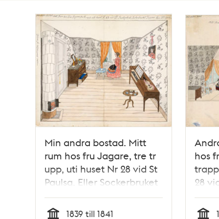
Totalt
2
träffar
Min andra bostad. Mitt
Andra
rum hos fru Jagare, tre tr
hos f
upp, uti huset Nr 28 vid St
trapp
Paulsg. Eller Sockerbruket
28 vi
Tuppen
Hagen
Tupp
1839 till 1841