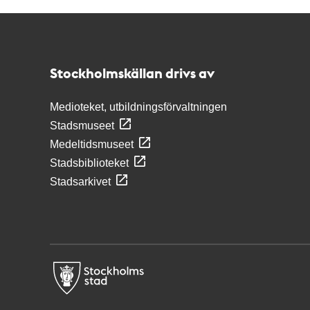
Kontakt
Stockholmskällan
Stockholmskällan drivs av
Medioteket, utbildningsförvaltningen
Stadsmuseet
Medeltidsmuseet
Stadsbiblioteket
Stadsarkivet