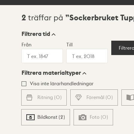
2
Sockerbruket Tu
träffar på
Sökresultat
Filtrera tid
Från
Till
Visningsläge
Filtrer
Filtrera materialtyper
Lista
Karta
Visa inte lärarhandledningar
Ritning
(
0
)
Föremål
(
0
)
Bildkonst
(
2
)
Foto
(
0
)