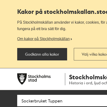
Kakor på stockholmskallan
.st
På Stockholmskällan använder vi kakor, cookies, för a
fungera på ett bra sätt för dig.
Om kakor på Stockholmskällan
Godkänn alla kakor
Välj vilka kak
Till
Till
Stockholmsk
navigationen
huvudinnehållet
Historia i ord, ljud oc
Sök
Fritextsök