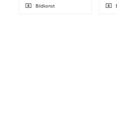
Tid
Tid
Bildkonst
Typ
Typ