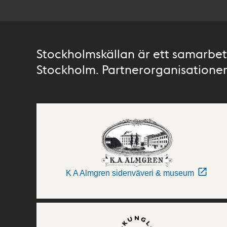
Stockholmskällan är ett samarbete
Stockholm. Partnerorganisationer 
K A Almgren sidenväveri & museum