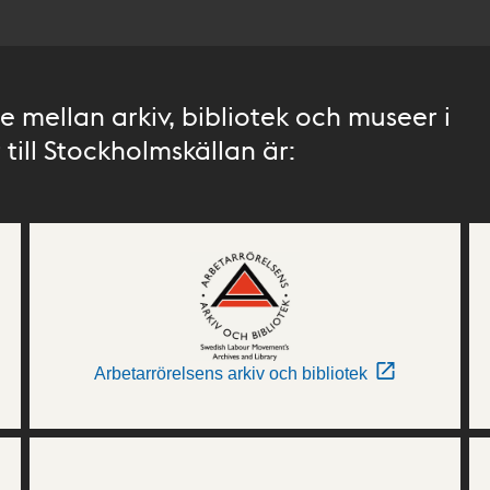
 mellan arkiv, bibliotek och museer i
till Stockholmskällan är:
Arbetarrörelsens arkiv och bibliotek