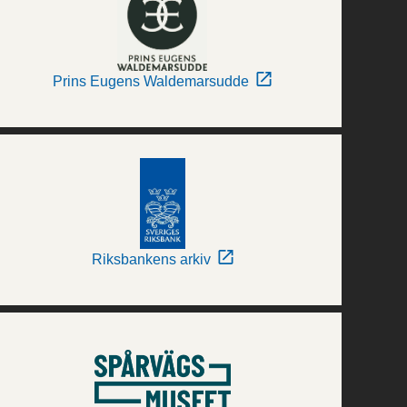
Prins Eugens Waldemarsudde
Riksbankens arkiv