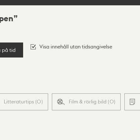
ppen
Visa innehåll utan tidsangivelse
a på tid
Litteraturtips
(
0
)
Film & rörlig bild
(
0
)