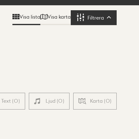
Visa karta
Visa lista
Filtrera
Filtrera
Text
(
0
)
Ljud
(
0
)
Karta
(
0
)