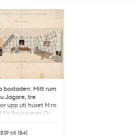
 bostaden: Mitt rum
ru Jagare, tre
or upp uti huset N:ro
d S:t Paulsgatan Qv.
 eller Sockerbruket
en
1839 till 1841