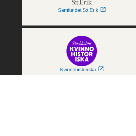
Samfundet S:t Erik
Kvinnohistoriska
Världskulturmuseerna