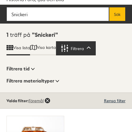
Sök
Fritextsök
Sök
Sökresultat
1
träff på
Snickeri
Visa karta
Visa lista
Filtrera
Filtrera
Filtrera tid
Filtrera materialtyper
Visningsläge
Totalt
Valda filter:
Föremål
Rensa filter
1
träffar
Lista
Karta