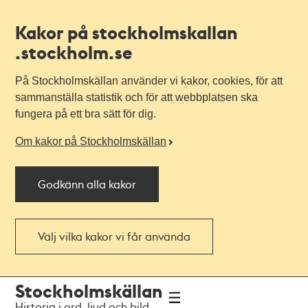
Kakor på stockholmskallan
.stockholm.se
På Stockholmskällan använder vi kakor, cookies, för att
sammanställa statistik och för att webbplatsen ska
fungera på ett bra sätt för dig.
Om kakor på Stockholmskällan
Godkänn alla kakor
Välj vilka kakor vi får använda
Till
Till
Stockholmskällan
navigationen
huvudinnehållet
Historia i ord, ljud och bild