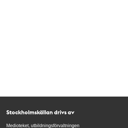
Kontakt
Stockholmskällan
Stockholmskällan drivs av
Medioteket, utbildningsförvaltningen