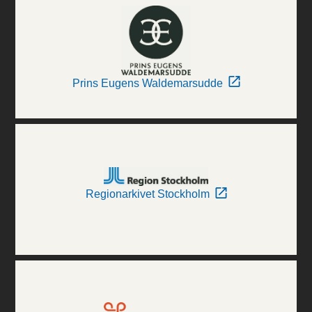
Prins Eugens Waldemarsudde
Regionarkivet Stockholm