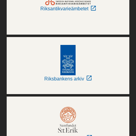
Riksantikvarieämbetet
Riksbankens arkiv