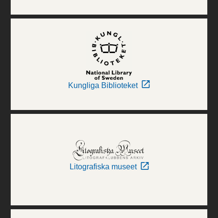
Kungliga Biblioteket
Litografiska museet