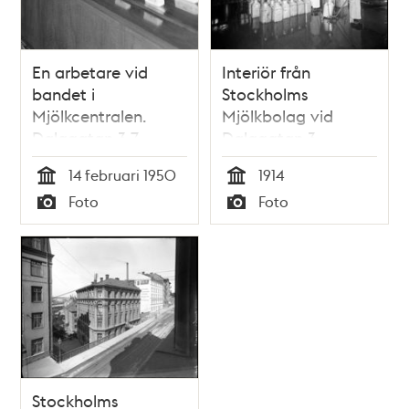
En arbetare vid
Interiör från
bandet i
Stockholms
Mjölkcentralen.
Mjölkbolag vid
Dalagatan 3-7,
Dalagatan 3
Torsgatan 14-20
14 februari 1950
1914
Tid
Tid
Foto
Foto
Typ
Typ
Stockholms