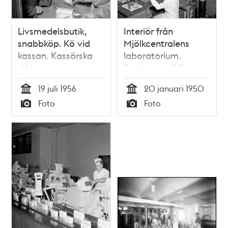
Livsmedelsbutik,
Interiör från
snabbköp. Kö vid
Mjölkcentralens
kassan. Kassörska
laboratorium.
slår in varor som
Dalagatan 3-7,
kommer åkande på
Torsgatan 14-20
19 juli 1956
20 januari 1950
mekaniserat
Tid
Tid
Foto
Foto
kassaband
Typ
Typ