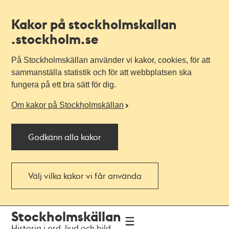
Kakor på stockholmskallan
.stockholm.se
På Stockholmskällan använder vi kakor, cookies, för att
sammanställa statistik och för att webbplatsen ska
fungera på ett bra sätt för dig.
Om kakor på Stockholmskällan
Godkänn alla kakor
Välj vilka kakor vi får använda
Till
Till
Stockholmskällan
navigationen
huvudinnehållet
Historia i ord, ljud och bild