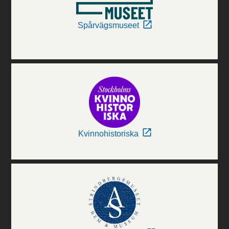
Spårvägsmuseet
Kvinnohistoriska