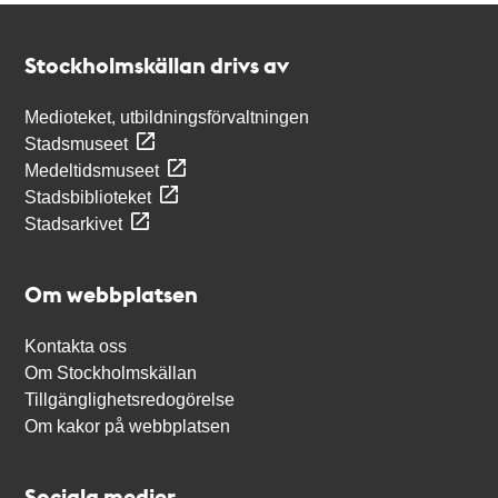
Kontakt
Stockholmskällan
Stockholmskällan drivs av
Medioteket, utbildningsförvaltningen
Stadsmuseet
Medeltidsmuseet
Stadsbiblioteket
Stadsarkivet
Om webbplatsen
Kontakta oss
Om Stockholmskällan
Tillgänglighetsredogörelse
Om kakor på webbplatsen
Sociala medier