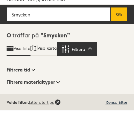
Sök
Fritextsök
Sök
Sökresultat
0
träffar på
Smycken
Visa karta
Visa lista
Filtrera
Filtrera
Filtrera tid
Filtrera materialtyper
Visningsläge
Totalt
Valda filter:
Litteraturtips
Rensa filter
0
träffar
Lista
Karta