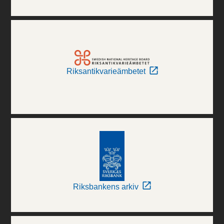
Riksantikvarieämbetet
Riksbankens arkiv