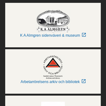
K A Almgren sidenväveri & museum
Arbetarrörelsens arkiv och bibliotek