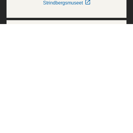
Strindbergsmuseet
Thielska Galleriet
Världskulturmuseerna