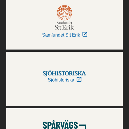
Samfundet S:t Erik
Sjöhistoriska