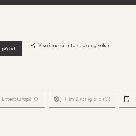
Visa innehåll utan tidsangivelse
a på tid
Litteraturtips
(
0
)
Film & rörlig bild
(
0
)