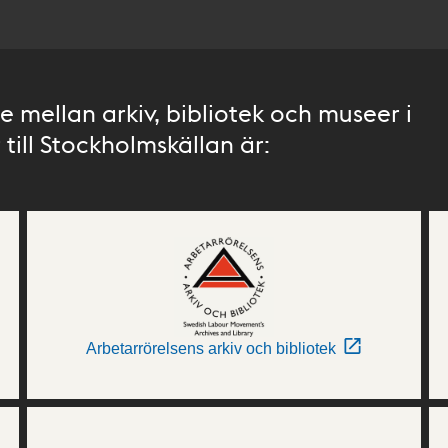
 mellan arkiv, bibliotek och museer i
till Stockholmskällan är:
Arbetarrörelsens arkiv och bibliotek