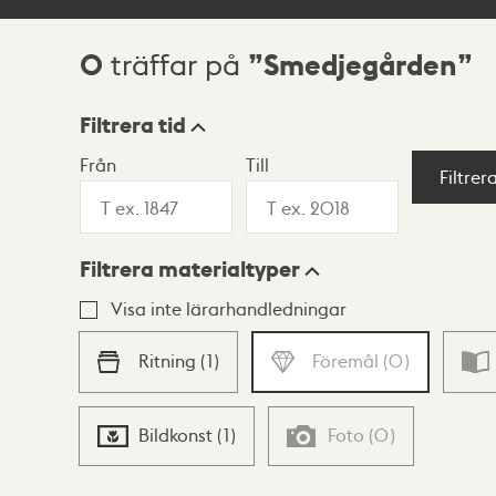
0
Smedjegården
träffar på
Sökresultat
Filtrera tid
Från
Till
Visningsläge
Filtrer
Filtrera materialtyper
Lista
Karta
Visa inte lärarhandledningar
Ritning
(
1
)
Föremål
(
0
)
Bildkonst
(
1
)
Foto
(
0
)