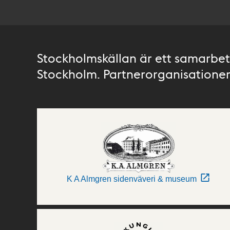
Stockholmskällan är ett samarbete
Stockholm. Partnerorganisationer 
K A Almgren sidenväveri & museum