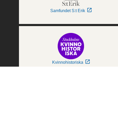
Samfundet S:t Erik
Kvinnohistoriska
Världskulturmuseerna