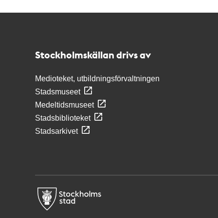
Kontakt
Stockholmskällan
Stockholmskällan drivs av
Medioteket, utbildningsförvaltningen
Stadsmuseet
Medeltidsmuseet
Stadsbiblioteket
Stadsarkivet