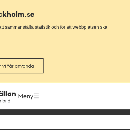
ockholm.se
tt sammanställa statistik och för att webbplatsen ska
or vi får använda
ällan
Meny
h bild