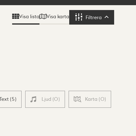
Visa karta
Visa lista
Filtrera
Filtrera
Text
(
5
)
Ljud
(
0
)
Karta
(
0
)