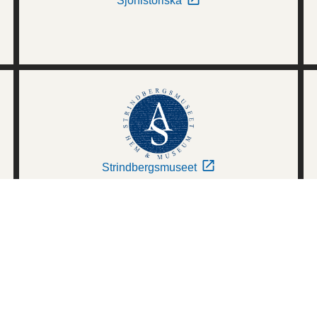
Sjöhistoriska
Strindbergsmuseet