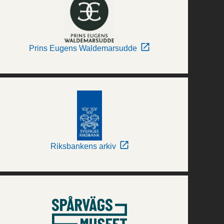
Prins Eugens Waldemarsudde
Riksbankens arkiv