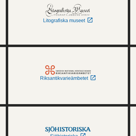
Litografiska museet
Riksantikvarieämbetet