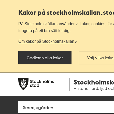
Kakor på stockholmskallan
.st
På Stockholmskällan använder vi kakor, cookies, för a
fungera på ett bra sätt för dig.
Om kakor på Stockholmskällan
Godkänn alla kakor
Välj vilka kak
Till
Till
Stockholmsk
navigationen
huvudinnehållet
Historia i ord, ljud oc
Sök
Fritextsök