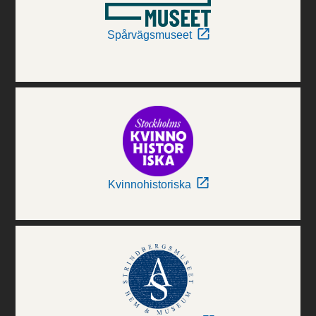
Spårvägsmuseet
Kvinnohistoriska