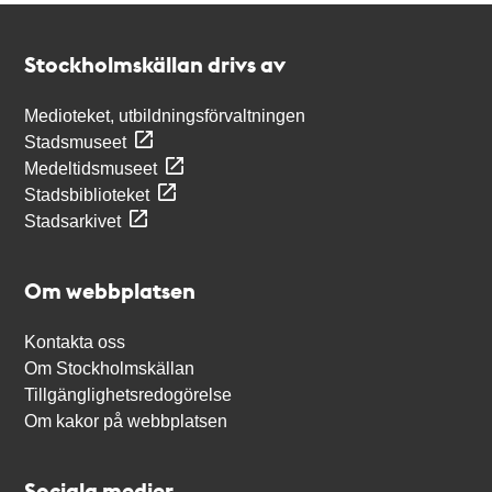
Kontakt
Stockholmskällan
Stockholmskällan drivs av
Medioteket, utbildningsförvaltningen
Stadsmuseet
Medeltidsmuseet
Stadsbiblioteket
Stadsarkivet
Om webbplatsen
Kontakta oss
Om Stockholmskällan
Tillgänglighetsredogörelse
Om kakor på webbplatsen
Sociala medier