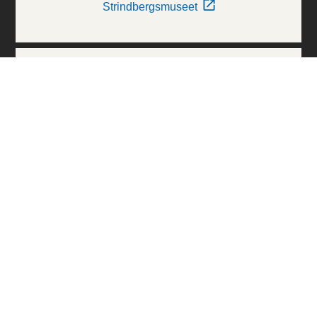
Strindbergsmuseet
Thielska Galleriet
Världskulturmuseerna