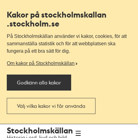
Kakor på stockholmskallan
.stockholm.se
På Stockholmskällan använder vi kakor, cookies, för att
sammanställa statistik och för att webbplatsen ska
fungera på ett bra sätt för dig.
Om kakor på Stockholmskällan
Godkänn alla kakor
Välj vilka kakor vi får använda
Till
Till
Stockholmskällan
navigationen
huvudinnehållet
Historia i ord, ljud och bild