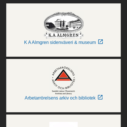
K A Almgren sidenväveri & museum
Arbetarrörelsens arkiv och bibliotek