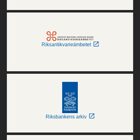
Riksantikvarieämbetet
Riksbankens arkiv