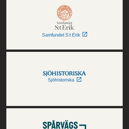
Samfundet S:t Erik
Sjöhistoriska