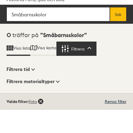
Sök
Fritextsök
Sök
Sökresultat
0
träffar på
Småbarnsskolor
Visa karta
Visa lista
Filtrera
Filtrera
Filtrera tid
Filtrera materialtyper
Visningsläge
Totalt
Valda filter:
Foto
Rensa filter
0
träffar
Lista
Karta