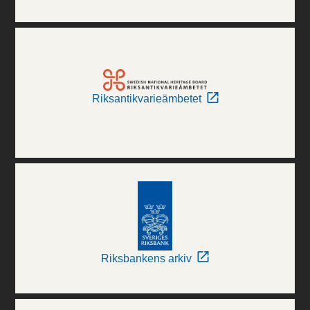
Riksantikvarieämbetet
Riksbankens arkiv