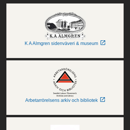
K A Almgren sidenväveri & museum
Arbetarrörelsens arkiv och bibliotek