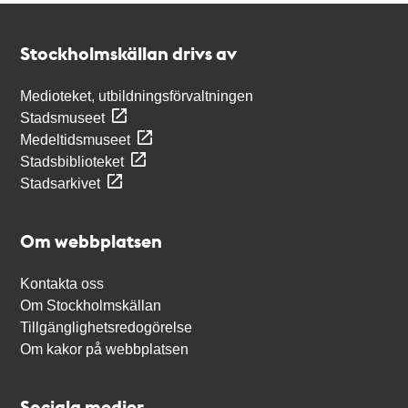
Kontakt
Stockholmskällan
Stockholmskällan drivs av
Medioteket, utbildningsförvaltningen
Stadsmuseet
Medeltidsmuseet
Stadsbiblioteket
Stadsarkivet
Om webbplatsen
Kontakta oss
Om Stockholmskällan
Tillgänglighetsredogörelse
Om kakor på webbplatsen
Sociala medier