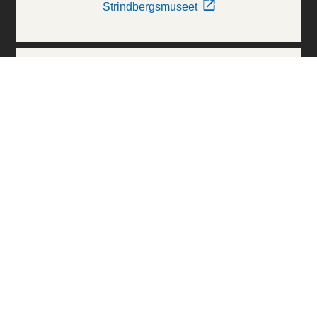
Strindbergsmuseet
Thielska Galleriet
Världskulturmuseerna