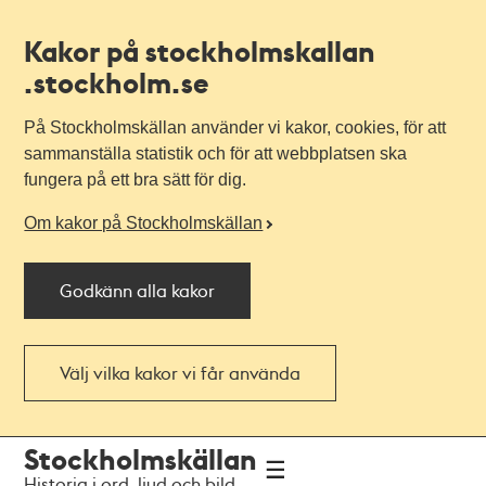
Kakor på stockholmskallan
.stockholm.se
På Stockholmskällan använder vi kakor, cookies, för att
sammanställa statistik och för att webbplatsen ska
fungera på ett bra sätt för dig.
Om kakor på Stockholmskällan
Godkänn alla kakor
Välj vilka kakor vi får använda
Till
Till
Stockholmskällan
navigationen
huvudinnehållet
Historia i ord, ljud och bild