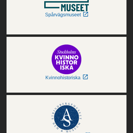
Spårvägsmuseet
Kvinnohistoriska