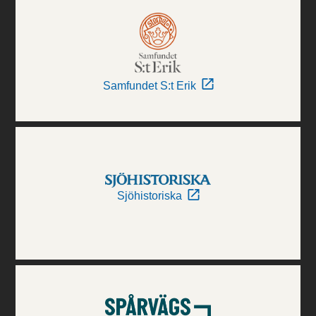
Samfundet S:t Erik
Sjöhistoriska