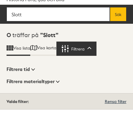
Sök
Fritextsök
Sök
Sökresultat
0
träffar på
Slott
Visa karta
Visa lista
Filtrera
Filtrera
Filtrera tid
Filtrera materialtyper
Visningsläge
Totalt
Valda filter:
Rensa filter
0
träffar
Lista
Karta