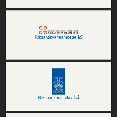
Riksantikvarieämbetet
Riksbankens arkiv