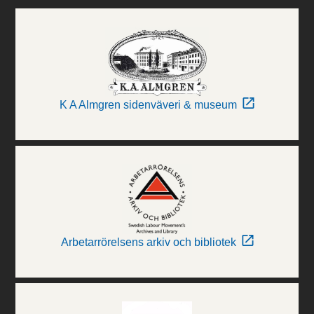
K A Almgren sidenväveri & museum
Arbetarrörelsens arkiv och bibliotek