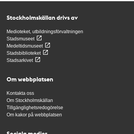
Kontakt
Stockholmskällan
Stockholmskällan drivs av
Medioteket, utbildningsförvaltningen
Stadsmuseet
Medeltidsmuseet
Stadsbiblioteket
Stadsarkivet
Om webbplatsen
Kontakta oss
Om Stockholmskällan
Tillgänglighetsredogörelse
Om kakor på webbplatsen
Sociala medier