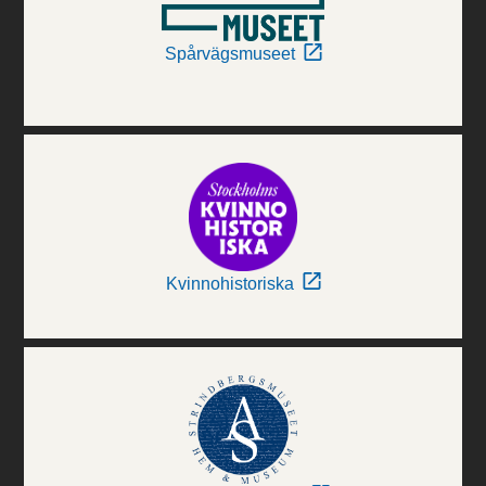
Spårvägsmuseet
Kvinnohistoriska