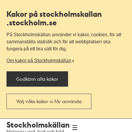
Kakor på stockholmskallan
.stockholm.se
På Stockholmskällan använder vi kakor, cookies, för att
sammanställa statistik och för att webbplatsen ska
fungera på ett bra sätt för dig.
Om kakor på Stockholmskällan
Godkänn alla kakor
Välj vilka kakor vi får använda
Till
Till
Stockholmskällan
navigationen
huvudinnehållet
Historia i ord, ljud och bild