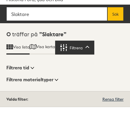
Sök
Fritextsök
Sök
Sökresultat
0
träffar på
Slaktare
Visa karta
Visa lista
Filtrera
Filtrera
Filtrera tid
Filtrera materialtyper
Visningsläge
Totalt
Valda filter:
Rensa filter
0
träffar
Lista
Karta