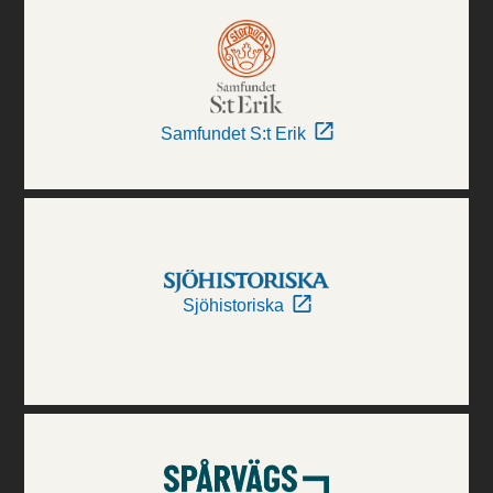
Samfundet S:t Erik
Sjöhistoriska