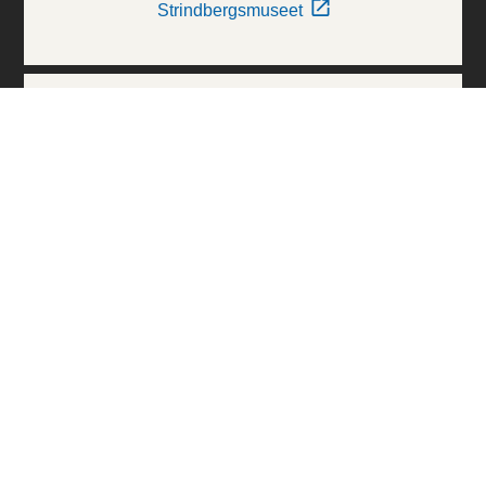
Strindbergsmuseet
Thielska Galleriet
Världskulturmuseerna