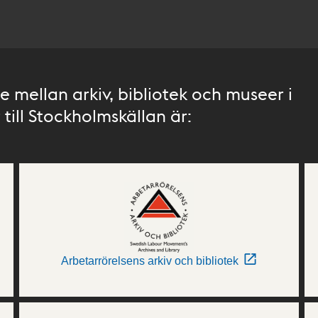
 mellan arkiv, bibliotek och museer i
till Stockholmskällan är:
Arbetarrörelsens arkiv och bibliotek