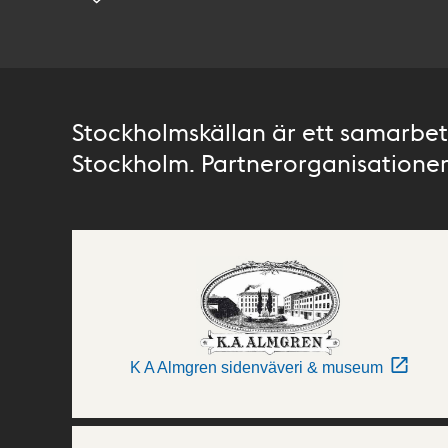
Stockholmskällan är ett samarbete
Stockholm. Partnerorganisationer 
K A Almgren sidenväveri & museum