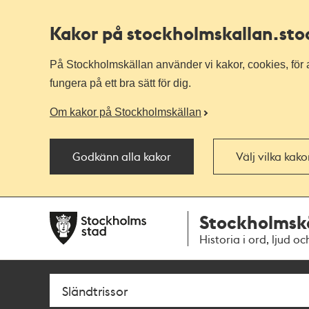
Kakor på stockholmskallan
.st
På Stockholmskällan använder vi kakor, cookies, för a
fungera på ett bra sätt för dig.
Om kakor på Stockholmskällan
Godkänn alla kakor
Välj vilka kak
Till
Till
Stockholmsk
navigationen
huvudinnehållet
Historia i ord, ljud oc
Sök
Fritextsök