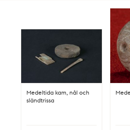
Totalt
2
träffar
Medeltida kam, nål och
Medel
sländtrissa