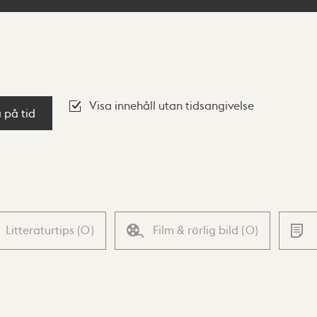
Visa innehåll utan tidsangivelse
a på tid
Litteraturtips
(
0
)
Film & rörlig bild
(
0
)