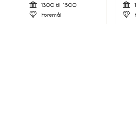
1300 till 1500
Tid
Tid
Föremål
Typ
Typ