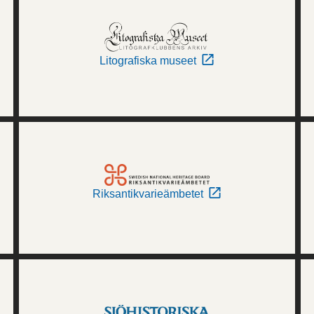
Litografiska museet
Riksantikvarieämbetet