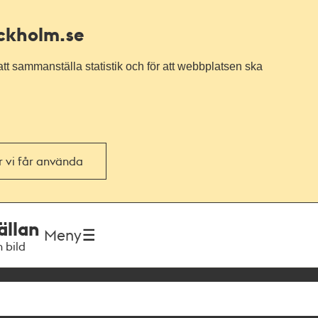
ockholm.se
tt sammanställa statistik och för att webbplatsen ska
or vi får använda
ällan
Meny
h bild