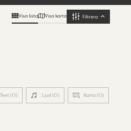
Visa karta
Visa lista
Filtrera
Filtrera
Text
(
0
)
Ljud
(
0
)
Karta
(
0
)