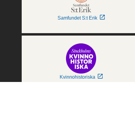
Samfundet S:t Erik
Kvinnohistoriska
Världskulturmuseerna