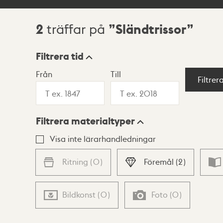
2
Sländtrissor
träffar på
Sökresultat
Filtrera tid
Från
Till
Visningsläge
Filtrer
Filtrera materialtyper
Lista
Karta
Visa inte lärarhandledningar
Ritning
(
0
)
Föremål
(
2
)
Bildkonst
(
0
)
Foto
(
0
)