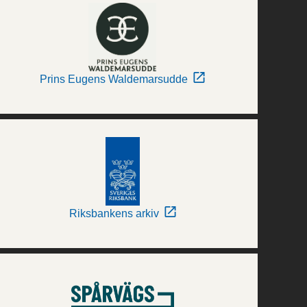
Prins Eugens Waldemarsudde
Riksbankens arkiv