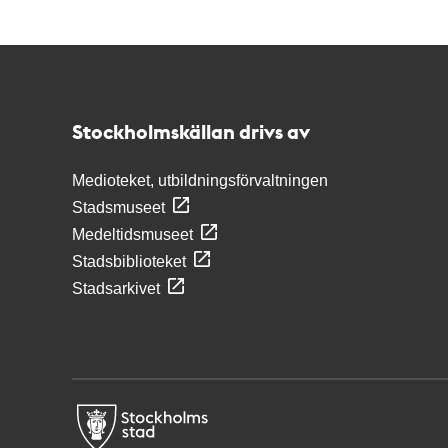
Kontakt
Stockholmskällan
Stockholmskällan drivs av
Medioteket, utbildningsförvaltningen
Stadsmuseet
Medeltidsmuseet
Stadsbiblioteket
Stadsarkivet