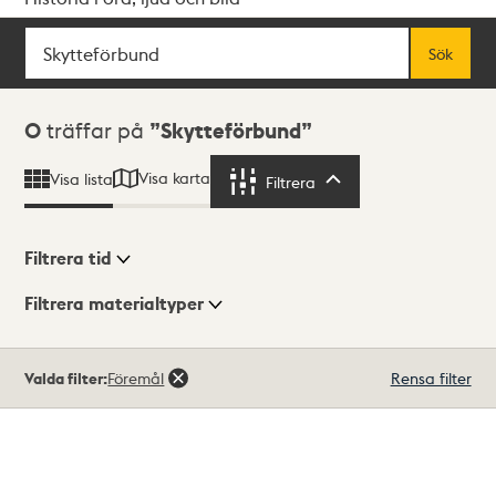
Sök
Fritextsök
Sök
Sökresultat
0
träffar på
Skytteförbund
Visa karta
Visa lista
Filtrera
Filtrera
Filtrera tid
Filtrera materialtyper
Visningsläge
Totalt
Valda filter:
Föremål
Rensa filter
0
träffar
Lista
Karta