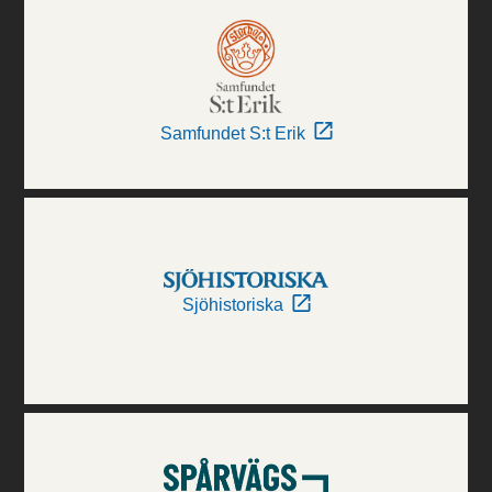
Samfundet S:t Erik
Sjöhistoriska