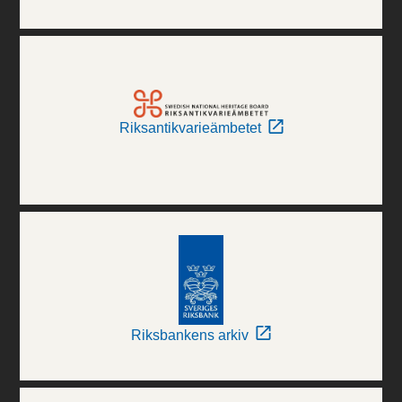
Riksantikvarieämbetet
Riksbankens arkiv