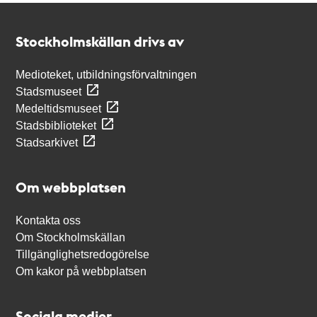
Kontakt
Stockholmskällan
Stockholmskällan drivs av
Medioteket, utbildningsförvaltningen
Stadsmuseet
Medeltidsmuseet
Stadsbiblioteket
Stadsarkivet
Om webbplatsen
Kontakta oss
Om Stockholmskällan
Tillgänglighetsredogörelse
Om kakor på webbplatsen
Sociala medier