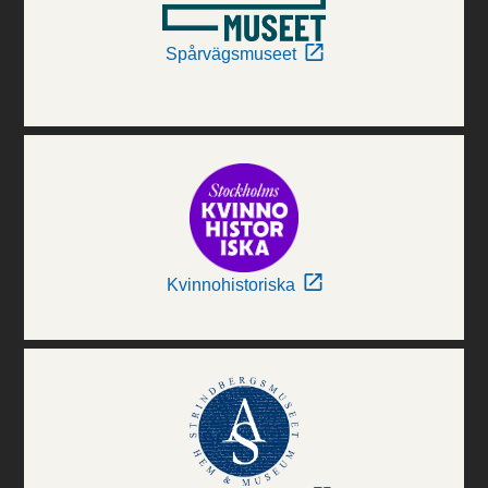
Spårvägsmuseet
Kvinnohistoriska