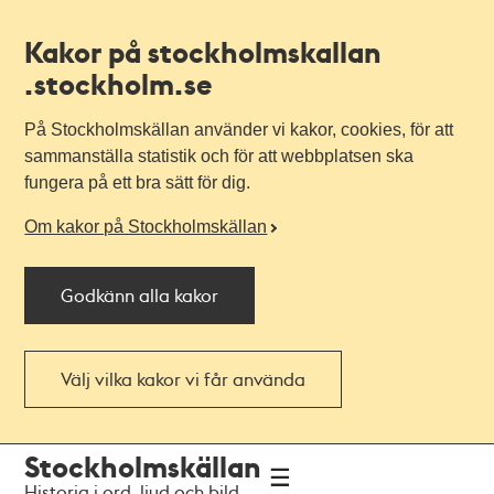
Kakor på stockholmskallan
.stockholm.se
På Stockholmskällan använder vi kakor, cookies, för att
sammanställa statistik och för att webbplatsen ska
fungera på ett bra sätt för dig.
Om kakor på Stockholmskällan
Godkänn alla kakor
Välj vilka kakor vi får använda
Till
Till
Stockholmskällan
navigationen
huvudinnehållet
Historia i ord, ljud och bild