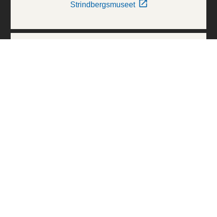
Strindbergsmuseet
Thielska Galleriet
Världskulturmuseerna