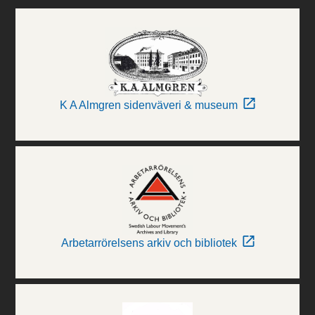
K A Almgren sidenväveri & museum
Arbetarrörelsens arkiv och bibliotek