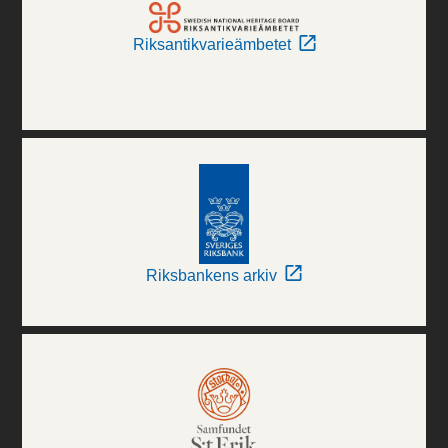
Riksantikvarieämbetet
Riksbankens arkiv