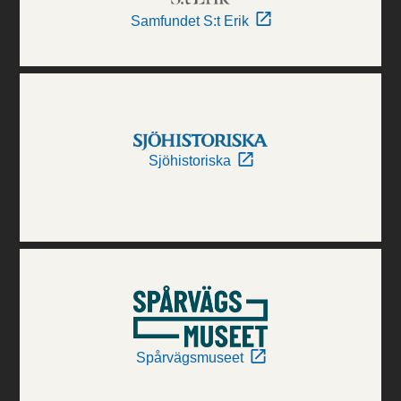
Samfundet S:t Erik
Sjöhistoriska
Spårvägsmuseet