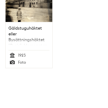
Gäldstuguhäktet
eller
Bysättningshäktet
"Bysis", Hornsgatan
82
1923
Tid
Foto
Typ