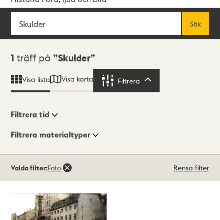
Sök
Fritextsök
Sök
Sökresultat
1
träff på
Skulder
Visa karta
Visa lista
Filtrera
Filtrera
Filtrera tid
Filtrera materialtyper
Visningsläge
Totalt
Valda filter:
Foto
Rensa filter
1
träffar
Lista
Karta