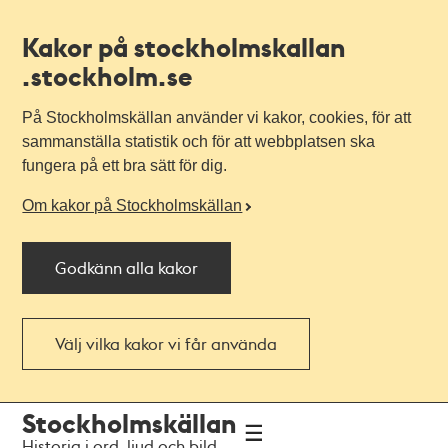
Kakor på stockholmskallan
.stockholm.se
På Stockholmskällan använder vi kakor, cookies, för att
sammanställa statistik och för att webbplatsen ska
fungera på ett bra sätt för dig.
Om kakor på Stockholmskällan
Godkänn alla kakor
Välj vilka kakor vi får använda
Till
Till
Stockholmskällan
navigationen
huvudinnehållet
Historia i ord, ljud och bild