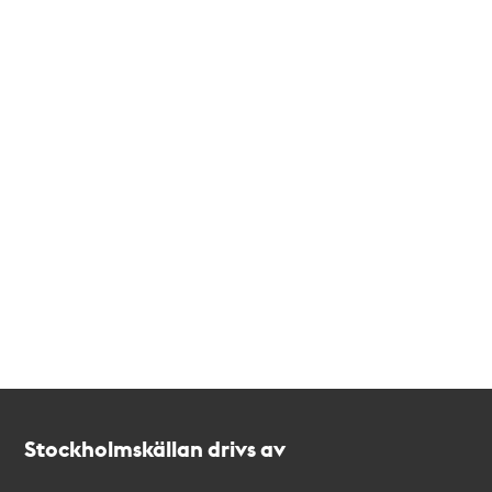
Kontakt
Stockholmskällan
Stockholmskällan drivs av