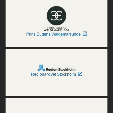
Prins Eugens Waldemarsudde
Regionarkivet Stockholm