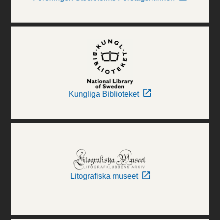
Kungliga Biblioteket
Litografiska museet