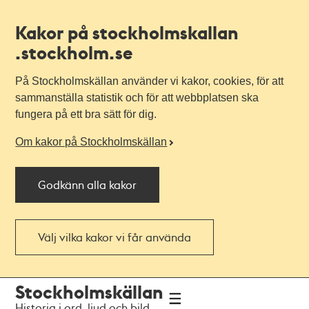
Kakor på stockholmskallan
.stockholm.se
På Stockholmskällan använder vi kakor, cookies, för att
sammanställa statistik och för att webbplatsen ska
fungera på ett bra sätt för dig.
Om kakor på Stockholmskällan
Godkänn alla kakor
Välj vilka kakor vi får använda
Till
Till
Stockholmskällan
navigationen
huvudinnehållet
Historia i ord, ljud och bild