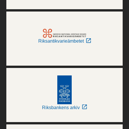
Riksantikvarieämbetet
Riksbankens arkiv