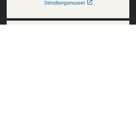
Strindbergsmuseet
Thielska Galleriet
Världskulturmuseerna