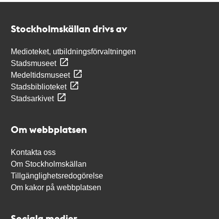
Kontakt
Stockholmskällan
Stockholmskällan drivs av
Medioteket, utbildningsförvaltningen
Stadsmuseet
Medeltidsmuseet
Stadsbiblioteket
Stadsarkivet
Om webbplatsen
Kontakta oss
Om Stockholmskällan
Tillgänglighetsredogörelse
Om kakor på webbplatsen
Sociala medier