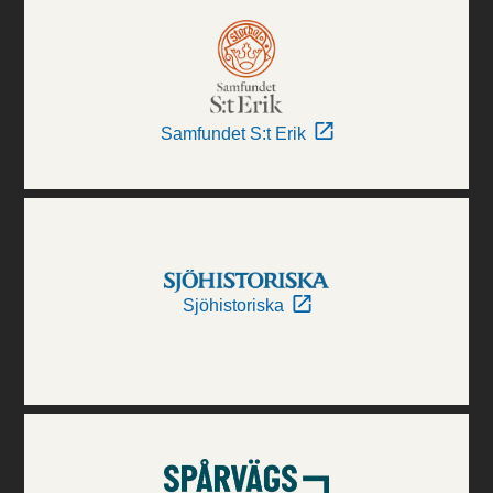
Samfundet S:t Erik
Sjöhistoriska