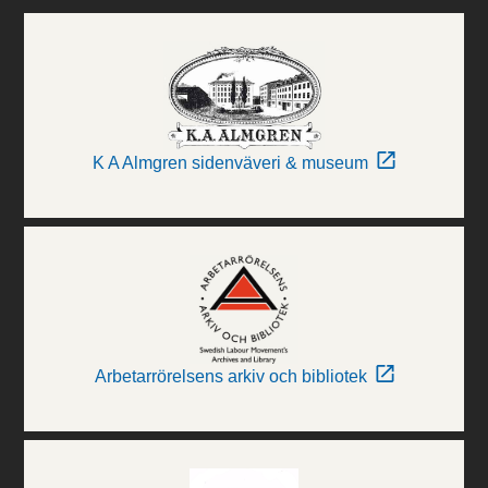
K A Almgren sidenväveri & museum
Arbetarrörelsens arkiv och bibliotek