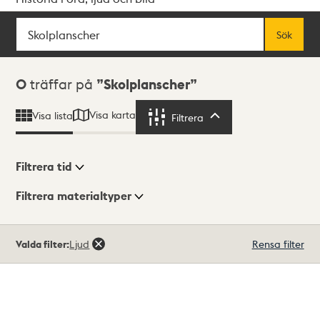
Sök
Fritextsök
Sök
Sökresultat
0
träffar på
Skolplanscher
Visa karta
Visa lista
Filtrera
Filtrera
Filtrera tid
Filtrera materialtyper
Visningsläge
Totalt
Valda filter:
Ljud
Rensa filter
0
träffar
Lista
Karta