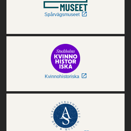
Spårvägsmuseet
Kvinnohistoriska