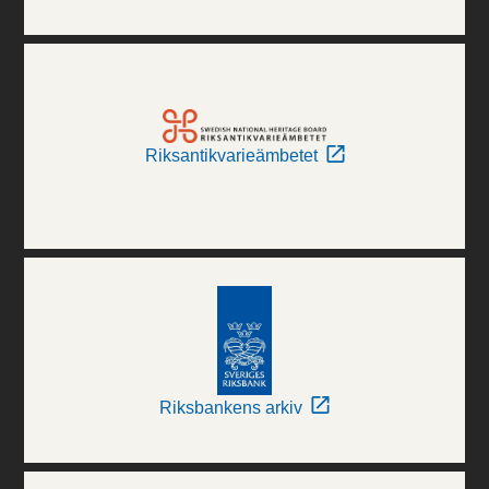
Riksantikvarieämbetet
Riksbankens arkiv