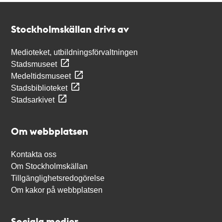
Kontakt
Stockholmskällan
Stockholmskällan drivs av
Medioteket, utbildningsförvaltningen
Stadsmuseet
Medeltidsmuseet
Stadsbiblioteket
Stadsarkivet
Om webbplatsen
Kontakta oss
Om Stockholmskällan
Tillgänglighetsredogörelse
Om kakor på webbplatsen
Sociala medier