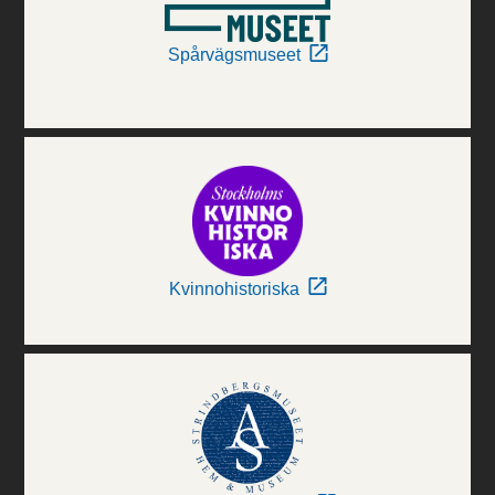
Spårvägsmuseet
Kvinnohistoriska