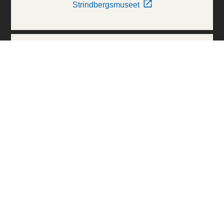
Strindbergsmuseet
Thielska Galleriet
Världskulturmuseerna