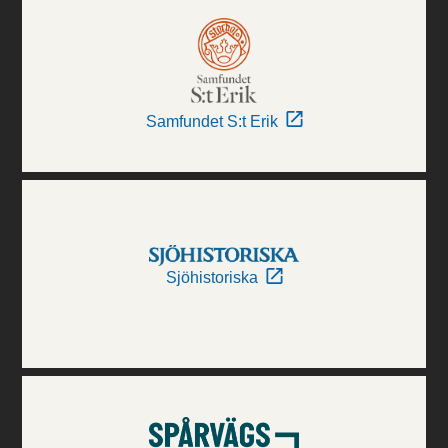
Samfundet S:t Erik
Sjöhistoriska