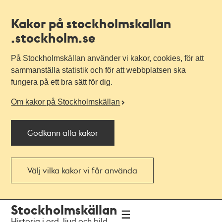
Kakor på stockholmskallan
.stockholm.se
På Stockholmskällan använder vi kakor, cookies, för att
sammanställa statistik och för att webbplatsen ska
fungera på ett bra sätt för dig.
Om kakor på Stockholmskällan
Godkänn alla kakor
Välj vilka kakor vi får använda
Till
Till
Stockholmskällan
navigationen
huvudinnehållet
Historia i ord, ljud och bild