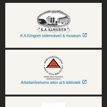
K A Almgren sidenväveri & museum
Arbetarrörelsens arkiv och bibliotek