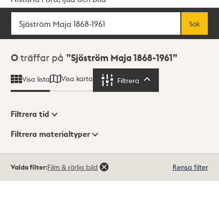
Sök
Fritextsök
Sök
Sökresultat
0
träffar på
Sjöström Maja 1868-1961
Visa karta
Visa lista
Filtrera
Filtrera
Filtrera tid
Filtrera materialtyper
Visningsläge
Totalt
Valda filter:
Film & rörlig bild
Rensa filter
0
träffar
Lista
Karta