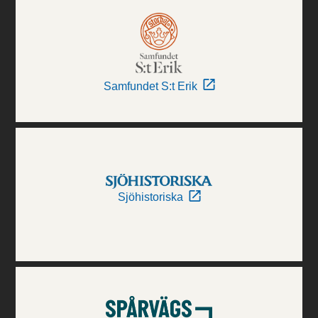
Samfundet S:t Erik
Sjöhistoriska