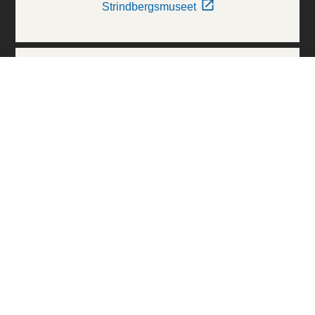
Strindbergsmuseet
Thielska Galleriet
Världskulturmuseerna