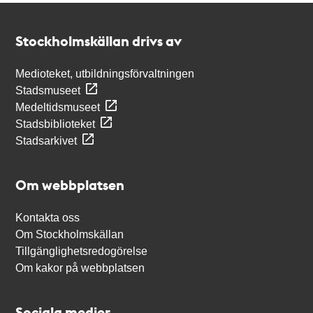
Kontakt
Stockholmskällan
Stockholmskällan drivs av
Medioteket, utbildningsförvaltningen
Stadsmuseet
Medeltidsmuseet
Stadsbiblioteket
Stadsarkivet
Om webbplatsen
Kontakta oss
Om Stockholmskällan
Tillgänglighetsredogörelse
Om kakor på webbplatsen
Sociala medier