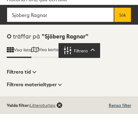
Sök
Fritextsök
Sök
Sökresultat
0
träffar på
Sjöberg Ragnar
Visa karta
Visa lista
Filtrera
Filtrera
Filtrera tid
Filtrera materialtyper
Visningsläge
Totalt
Valda filter:
Litteraturtips
Rensa filter
0
träffar
Lista
Karta