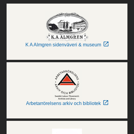
K A Almgren sidenväveri & museum
Arbetarrörelsens arkiv och bibliotek