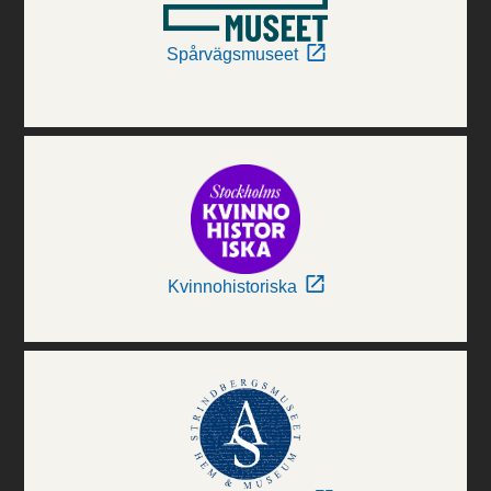
Spårvägsmuseet
Kvinnohistoriska