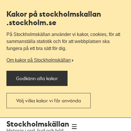
Kakor på stockholmskallan
.stockholm.se
På Stockholmskällan använder vi kakor, cookies, för att
sammanställa statistik och för att webbplatsen ska
fungera på ett bra sätt för dig.
Om kakor på Stockholmskällan
Godkänn alla kakor
Välj vilka kakor vi får använda
Till
Till
Stockholmskällan
navigationen
huvudinnehållet
Historia i ord, ljud och bild