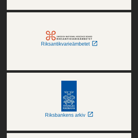
Riksantikvarieämbetet
Riksbankens arkiv