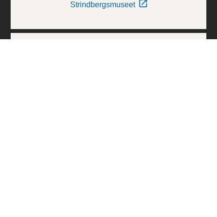
Strindbergsmuseet
Thielska Galleriet
Världskulturmuseerna