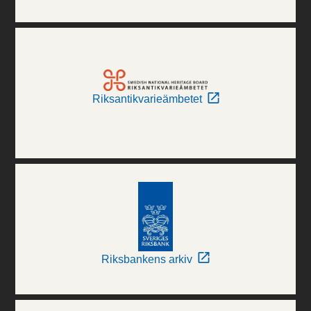
Riksantikvarieämbetet
Riksbankens arkiv