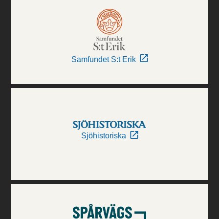
Samfundet S:t Erik
Sjöhistoriska