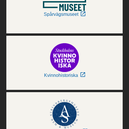
Spårvägsmuseet
Kvinnohistoriska