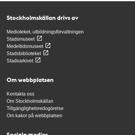
Kontakt
Stockholmskällan
Stockholmskällan drivs av
Medioteket, utbildningsförvaltningen
Stadsmuseet
Medeltidsmuseet
Stadsbiblioteket
Stadsarkivet
Om webbplatsen
Kontakta oss
Om Stockholmskällan
Tillgänglighetsredogörelse
Om kakor på webbplatsen
Sociala medier