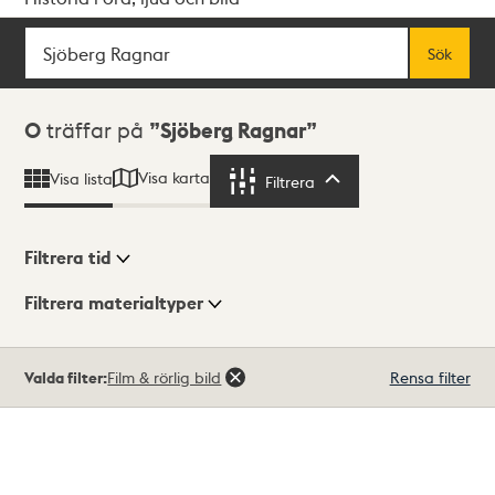
Sök
Fritextsök
Sök
Sökresultat
0
träffar på
Sjöberg Ragnar
Visa karta
Visa lista
Filtrera
Filtrera
Filtrera tid
Filtrera materialtyper
Visningsläge
Totalt
Valda filter:
Film & rörlig bild
Rensa filter
0
träffar
Lista
Karta