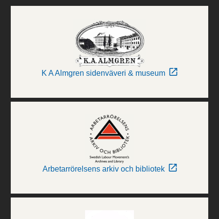
K A Almgren sidenväveri & museum
Arbetarrörelsens arkiv och bibliotek