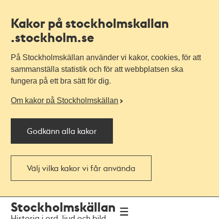
Kakor på stockholmskallan
.stockholm.se
På Stockholmskällan använder vi kakor, cookies, för att
sammanställa statistik och för att webbplatsen ska
fungera på ett bra sätt för dig.
Om kakor på Stockholmskällan
Godkänn alla kakor
Välj vilka kakor vi får använda
Till
Till
Stockholmskällan
navigationen
huvudinnehållet
Historia i ord, ljud och bild