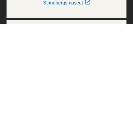
Strindbergsmuseet
Thielska Galleriet
Världskulturmuseerna