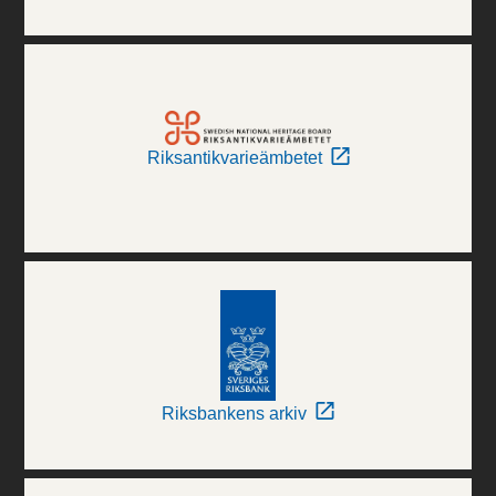
Riksantikvarieämbetet
Riksbankens arkiv