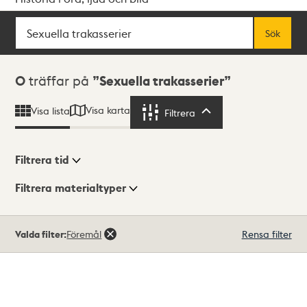
Sök
Fritextsök
Sök
Sökresultat
0
träffar på
Sexuella trakasserier
Visa karta
Visa lista
Filtrera
Filtrera
Filtrera tid
Filtrera materialtyper
Visningsläge
Totalt
Valda filter:
Föremål
Rensa filter
0
träffar
Lista
Karta