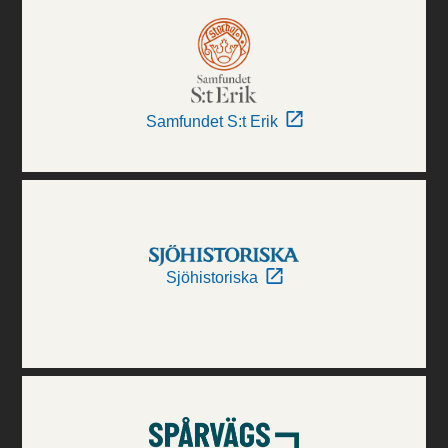
Samfundet S:t Erik
Sjöhistoriska