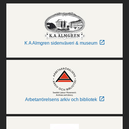
K A Almgren sidenväveri & museum
Arbetarrörelsens arkiv och bibliotek