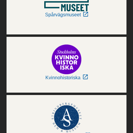
Spårvägsmuseet
Kvinnohistoriska