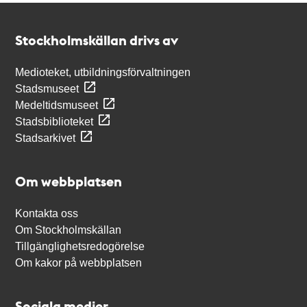
Kontakt
Stockholmskällan
Stockholmskällan drivs av
Medioteket, utbildningsförvaltningen
Stadsmuseet
Medeltidsmuseet
Stadsbiblioteket
Stadsarkivet
Om webbplatsen
Kontakta oss
Om Stockholmskällan
Tillgänglighetsredogörelse
Om kakor på webbplatsen
Sociala medier