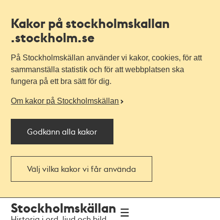
Kakor på stockholmskallan
.stockholm.se
På Stockholmskällan använder vi kakor, cookies, för att
sammanställa statistik och för att webbplatsen ska
fungera på ett bra sätt för dig.
Om kakor på Stockholmskällan
Godkänn alla kakor
Välj vilka kakor vi får använda
Till
Till
Stockholmskällan
navigationen
huvudinnehållet
Historia i ord, ljud och bild