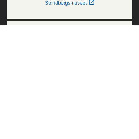
Strindbergsmuseet
Thielska Galleriet
Världskulturmuseerna