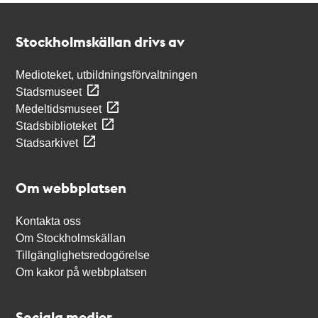
Kontakt
Stockholmskällan
Stockholmskällan drivs av
Medioteket, utbildningsförvaltningen
Stadsmuseet
Medeltidsmuseet
Stadsbiblioteket
Stadsarkivet
Om webbplatsen
Kontakta oss
Om Stockholmskällan
Tillgänglighetsredogörelse
Om kakor på webbplatsen
Sociala medier