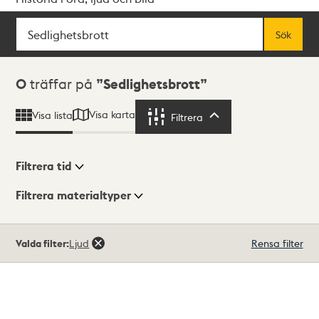
Sök
Fritextsök
Sök
Sökresultat
0
träffar på
Sedlighetsbrott
Visa karta
Visa lista
Filtrera
Filtrera
Filtrera tid
Filtrera materialtyper
Visningsläge
Totalt
Valda filter:
Ljud
Rensa filter
0
träffar
Lista
Karta