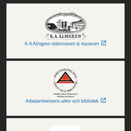
K A Almgren sidenväveri & museum
Arbetarrörelsens arkiv och bibliotek