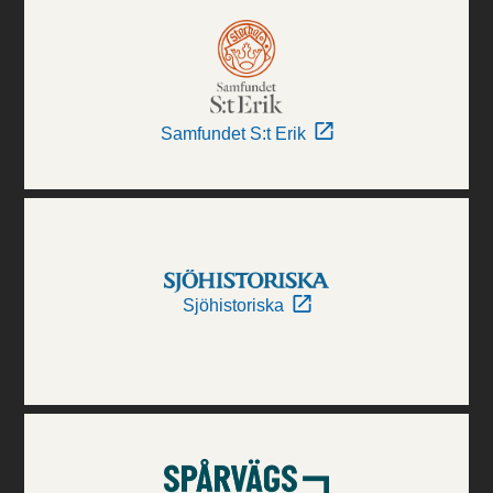
Samfundet S:t Erik
Sjöhistoriska