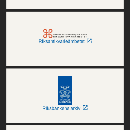
Riksantikvarieämbetet
Riksbankens arkiv