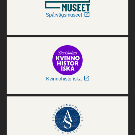
Spårvägsmuseet
Kvinnohistoriska