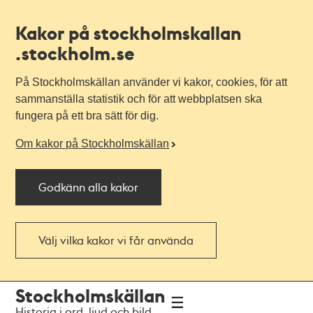
Kakor på stockholmskallan
.stockholm.se
På Stockholmskällan använder vi kakor, cookies, för att
sammanställa statistik och för att webbplatsen ska
fungera på ett bra sätt för dig.
Om kakor på Stockholmskällan
Godkänn alla kakor
Välj vilka kakor vi får använda
Till
Till
Stockholmskällan
navigationen
huvudinnehållet
Historia i ord, ljud och bild