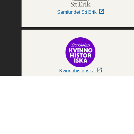
Samfundet S:t Erik
Kvinnohistoriska
Världskulturmuseerna