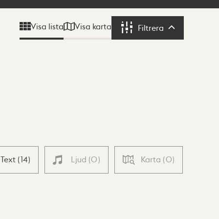
Visa karta
Visa lista
Filtrera
Filtrera
Text
(
14
)
Ljud
(
0
)
Karta
(
0
)