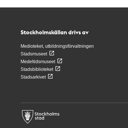
Kontakt
Stockholmskällan
Stockholmskällan drivs av
Medioteket, utbildningsförvaltningen
Stadsmuseet
Medeltidsmuseet
Stadsbiblioteket
Stadsarkivet