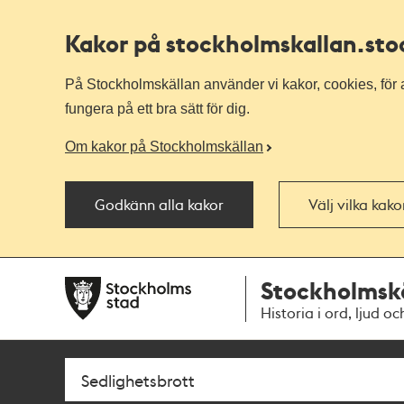
Kakor på stockholmskallan
.st
På Stockholmskällan använder vi kakor, cookies, för a
fungera på ett bra sätt för dig.
Om kakor på Stockholmskällan
Godkänn alla kakor
Välj vilka kak
Till
Till
Stockholmsk
navigationen
huvudinnehållet
Historia i ord, ljud oc
Sök
Fritextsök