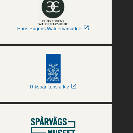
Prins Eugens Waldemarsudde
Riksbankens arkiv