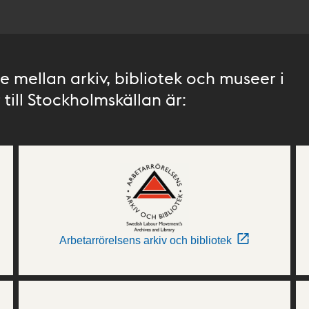
 mellan arkiv, bibliotek och museer i
till Stockholmskällan är:
Arbetarrörelsens arkiv och bibliotek