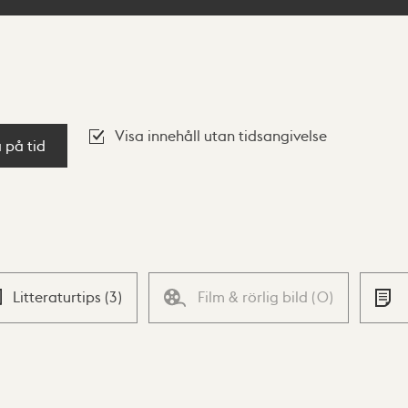
Visa innehåll utan tidsangivelse
a på tid
Litteraturtips
(
3
)
Film & rörlig bild
(
0
)