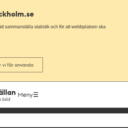
ockholm.se
tt sammanställa statistik och för att webbplatsen ska
or vi får använda
ällan
Meny
h bild