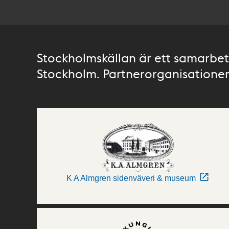
Stockholmskällan är ett samarbete
Stockholm. Partnerorganisationer 
K A Almgren sidenväveri & museum