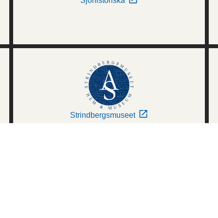
Sjöhistoriska
Strindbergsmuseet