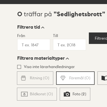
0
Sedlighetsbrott
träffar på
Sökresultat
Filtrera tid
Från
Till
Visningsläge
Filtrer
Filtrera materialtyper
Lista
Karta
Visa inte lärarhandledningar
Ritning
(
0
)
Föremål
(
0
)
Bildkonst
(
0
)
Foto
(
2
)