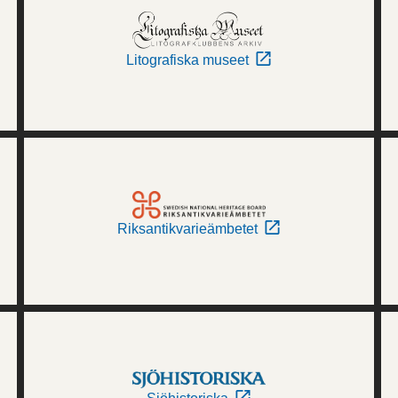
Litografiska museet
Riksantikvarieämbetet