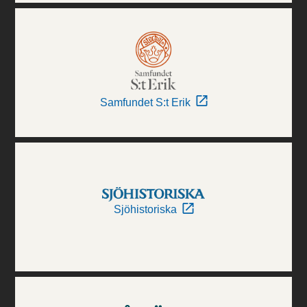
Samfundet S:t Erik
Sjöhistoriska