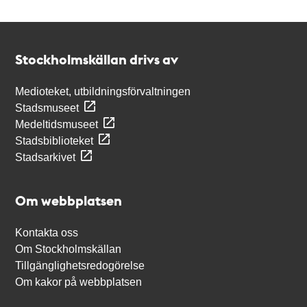
Kontakt
Stockholmskällan
Stockholmskällan drivs av
Medioteket, utbildningsförvaltningen
Stadsmuseet
Medeltidsmuseet
Stadsbiblioteket
Stadsarkivet
Om webbplatsen
Kontakta oss
Om Stockholmskällan
Tillgänglighetsredogörelse
Om kakor på webbplatsen