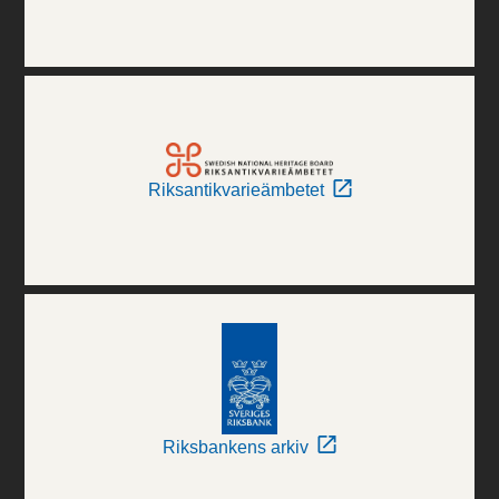
Riksantikvarieämbetet
Riksbankens arkiv