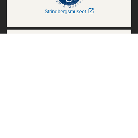
Strindbergsmuseet
Thielska Galleriet
Världskulturmuseerna