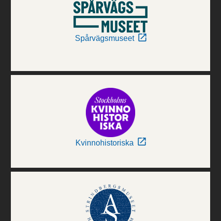
Spårvägsmuseet
Kvinnohistoriska