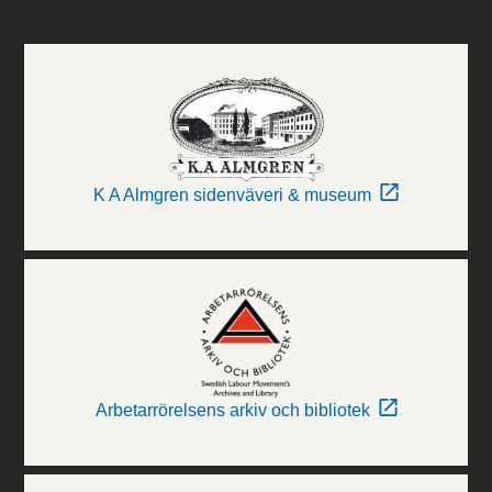
K A Almgren sidenväveri & museum
Arbetarrörelsens arkiv och bibliotek