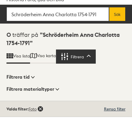
Sök
Fritextsök
Sök
Sökresultat
0
träffar på
Schröderheim Anna Charlotta
1754-1791
Visa karta
Visa lista
Filtrera
Filtrera
Filtrera tid
Filtrera materialtyper
Visningsläge
Totalt
Valda filter:
Foto
Rensa filter
0
träffar
Lista
Karta