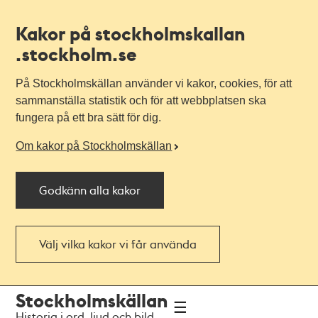
Kakor på stockholmskallan
.stockholm.se
På Stockholmskällan använder vi kakor, cookies, för att
sammanställa statistik och för att webbplatsen ska
fungera på ett bra sätt för dig.
Om kakor på Stockholmskällan
Godkänn alla kakor
Välj vilka kakor vi får använda
Till
Till
Stockholmskällan
navigationen
huvudinnehållet
Historia i ord, ljud och bild