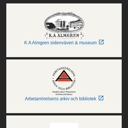
K A Almgren sidenväveri & museum
Arbetarrörelsens arkiv och bibliotek