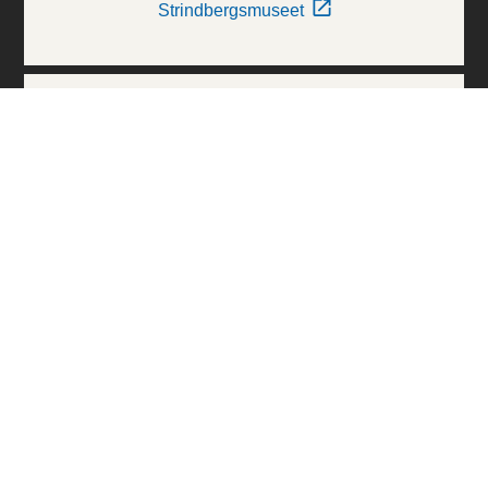
Strindbergsmuseet
Thielska Galleriet
Världskulturmuseerna