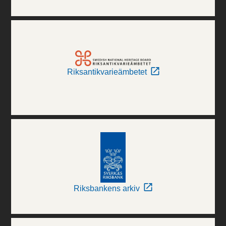
Riksantikvarieämbetet
Riksbankens arkiv