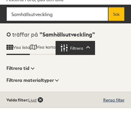
Sök
Fritextsök
Sök
Sökresultat
0
träffar på
Samhällsutveckling
Visa karta
Visa lista
Filtrera
Filtrera
Filtrera tid
Filtrera materialtyper
Visningsläge
Totalt
Valda filter:
Ljud
Rensa filter
0
träffar
Lista
Karta