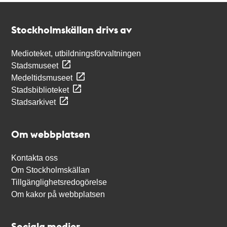
Kontakt
Stockholmskällan
Stockholmskällan drivs av
Medioteket, utbildningsförvaltningen
Stadsmuseet
Medeltidsmuseet
Stadsbiblioteket
Stadsarkivet
Om webbplatsen
Kontakta oss
Om Stockholmskällan
Tillgänglighetsredogörelse
Om kakor på webbplatsen
Sociala medier