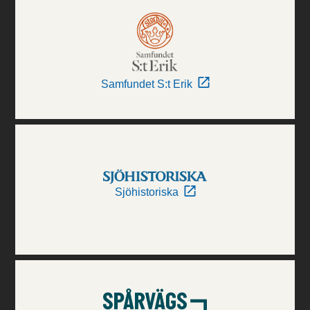
Samfundet S:t Erik
Sjöhistoriska