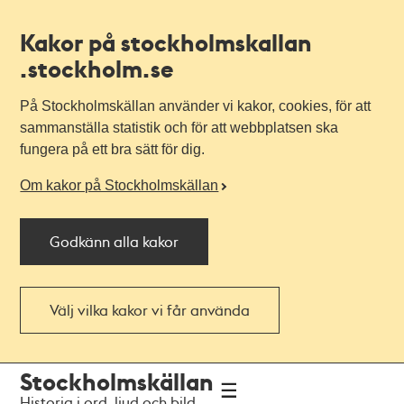
Kakor på stockholmskallan
.stockholm.se
På Stockholmskällan använder vi kakor, cookies, för att
sammanställa statistik och för att webbplatsen ska
fungera på ett bra sätt för dig.
Om kakor på Stockholmskällan
Godkänn alla kakor
Välj vilka kakor vi får använda
Till
Till
Stockholmskällan
navigationen
huvudinnehållet
Historia i ord, ljud och bild