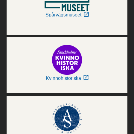
Spårvägsmuseet
Kvinnohistoriska