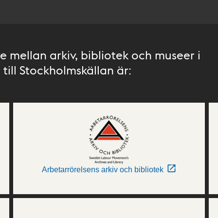
 mellan arkiv, bibliotek och museer i
till Stockholmskällan är:
Arbetarrörelsens arkiv och bibliotek