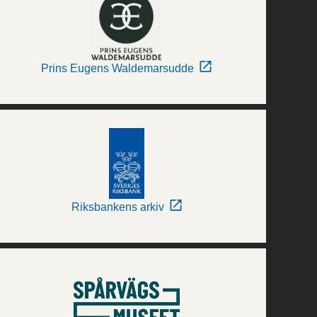
Prins Eugens Waldemarsudde
Riksbankens arkiv