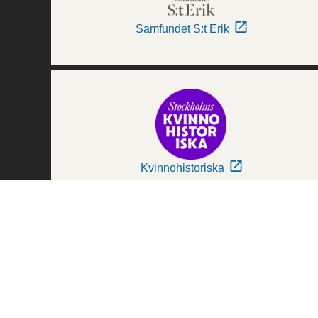
Samfundet S:t Erik
Kvinnohistoriska
Världskulturmuseerna