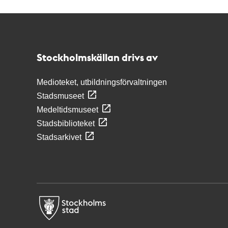
Kontakt
Stockholmskällan
Stockholmskällan drivs av
Medioteket, utbildningsförvaltningen
Stadsmuseet
Medeltidsmuseet
Stadsbiblioteket
Stadsarkivet