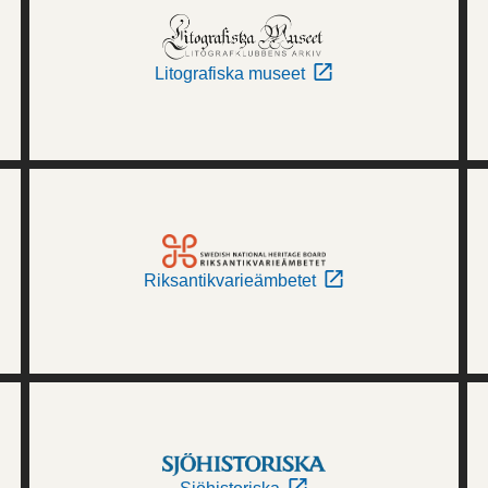
Litografiska museet
Riksantikvarieämbetet