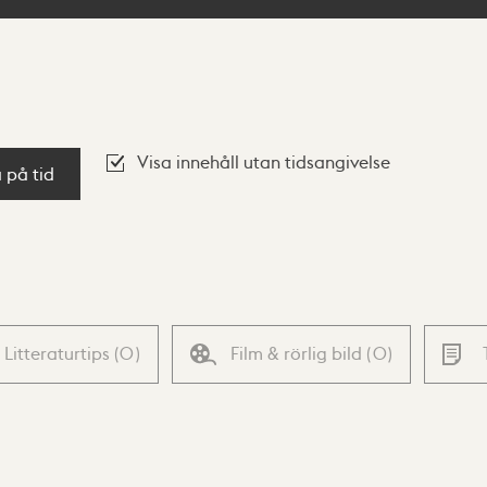
Visa innehåll utan tidsangivelse
a på tid
Litteraturtips
(
0
)
Film & rörlig bild
(
0
)