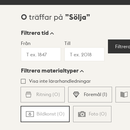
0
Sölja
träffar på
Sökresultat
Filtrera tid
Från
Till
Visningsläge
Filtrer
Filtrera materialtyper
Lista
Karta
Visa inte lärarhandledningar
Ritning
(
0
)
Föremål
(
1
)
Bildkonst
(
0
)
Foto
(
0
)