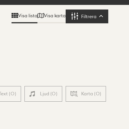
Visa karta
Visa lista
Filtrera
Filtrera
Text
(
0
)
Ljud
(
0
)
Karta
(
0
)