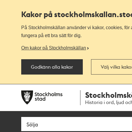
Kakor på stockholmskallan
.st
På Stockholmskällan använder vi kakor, cookies, för a
fungera på ett bra sätt för dig.
Om kakor på Stockholmskällan
Godkänn alla kakor
Välj vilka kak
Till
Till
Stockholmsk
navigationen
huvudinnehållet
Historia i ord, ljud oc
Sök
Fritextsök