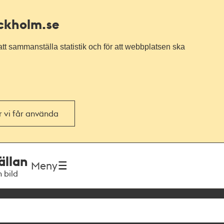
ockholm.se
tt sammanställa statistik och för att webbplatsen ska
or vi får använda
ällan
Meny
h bild