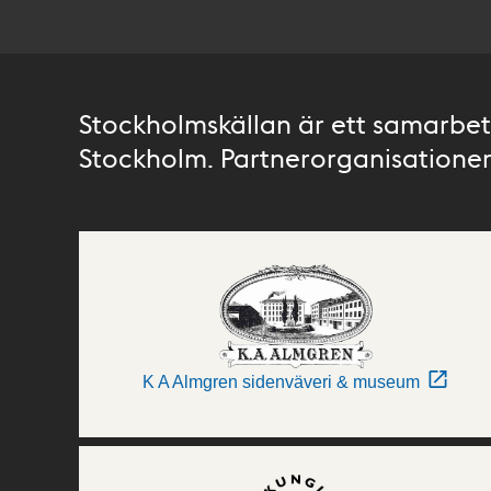
Stockholmskällan är ett samarbete
Stockholm. Partnerorganisationer 
K A Almgren sidenväveri & museum