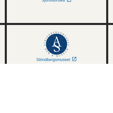
Sjöhistoriska
Strindbergsmuseet