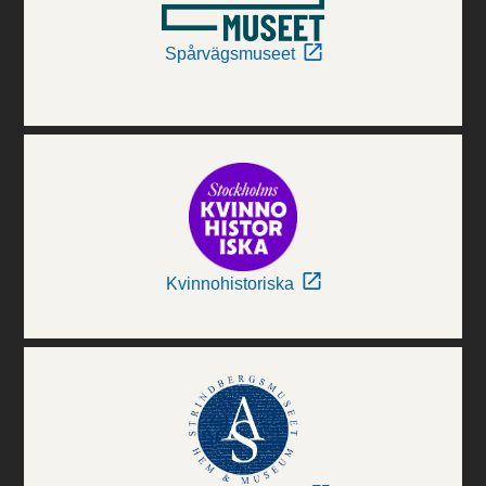
Spårvägsmuseet
Kvinnohistoriska