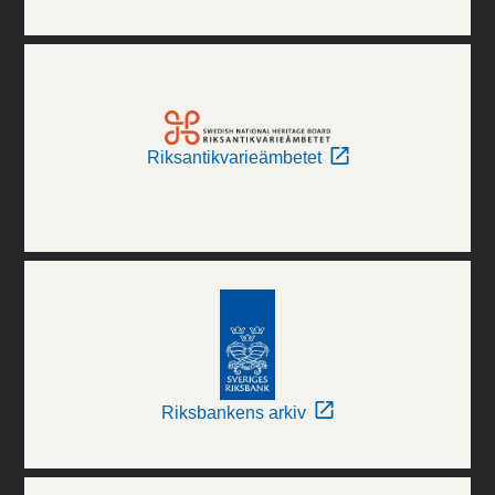
Riksantikvarieämbetet
Riksbankens arkiv