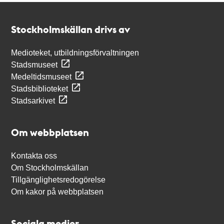
Kontakt
Stockholmskällan
Stockholmskällan drivs av
Medioteket, utbildningsförvaltningen
Stadsmuseet
Medeltidsmuseet
Stadsbiblioteket
Stadsarkivet
Om webbplatsen
Kontakta oss
Om Stockholmskällan
Tillgänglighetsredogörelse
Om kakor på webbplatsen
Sociala medier