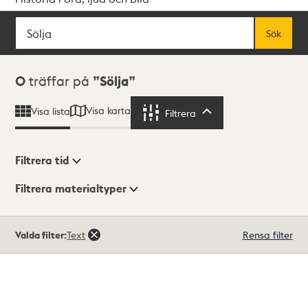
Sök
Fritextsök
Sök
Sökresultat
0
träffar på
Sölja
Visa karta
Visa lista
Filtrera
Filtrera
Filtrera tid
Filtrera materialtyper
Visningsläge
Totalt
Valda filter:
Text
Rensa filter
0
träffar
Lista
Karta