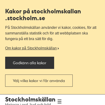
Kakor på stockholmskallan
.stockholm.se
På Stockholmskällan använder vi kakor, cookies, för att
sammanställa statistik och för att webbplatsen ska
fungera på ett bra sätt för dig.
Om kakor på Stockholmskällan
Godkänn alla kakor
Välj vilka kakor vi får använda
Till
Till
Stockholmskällan
navigationen
huvudinnehållet
Historia i ord, ljud och bild