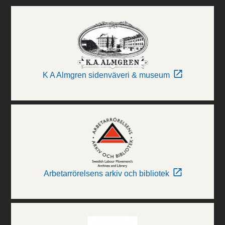
K A Almgren sidenväveri & museum
Arbetarrörelsens arkiv och bibliotek