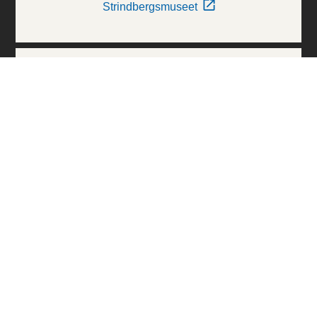
Strindbergsmuseet
Thielska Galleriet
Världskulturmuseerna