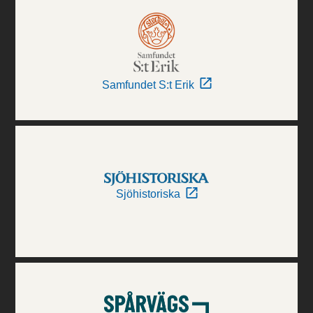
Samfundet S:t Erik
Sjöhistoriska