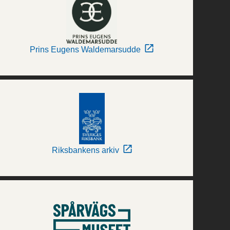
Prins Eugens Waldemarsudde
Riksbankens arkiv