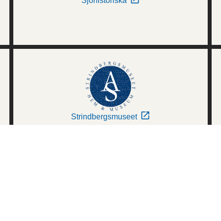
Sjöhistoriska
Strindbergsmuseet