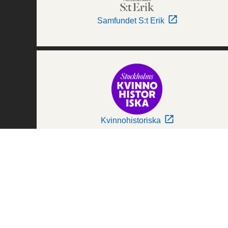
Samfundet S:t Erik
Kvinnohistoriska
Världskulturmuseerna