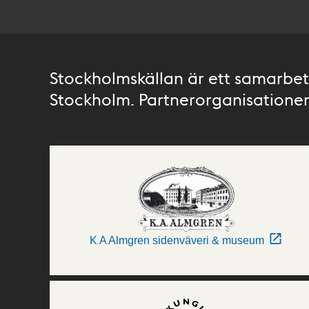
Stockholmskällan är ett samarbete
Stockholm. Partnerorganisationer 
K A Almgren sidenväveri & museum