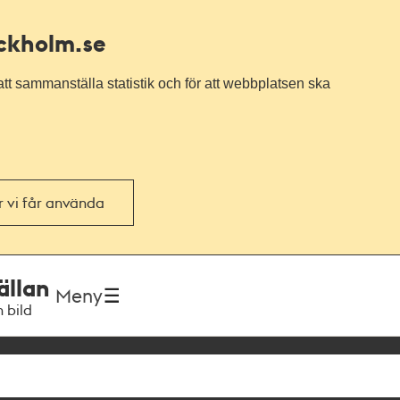
ockholm.se
tt sammanställa statistik och för att webbplatsen ska
or vi får använda
ällan
Meny
h bild