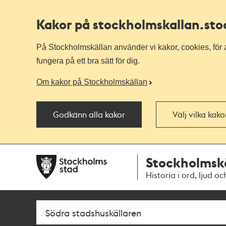
Kakor på stockholmskallan
.st
På Stockholmskällan använder vi kakor, cookies, för a
fungera på ett bra sätt för dig.
Om kakor på Stockholmskällan
Godkänn alla kakor
Välj vilka kak
Till
Till
Stockholmsk
navigationen
huvudinnehållet
Historia i ord, ljud oc
Sök
Fritextsök