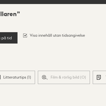
llaren
Visa innehåll utan tidsangivelse
a på tid
Litteraturtips
(
1
)
Film & rörlig bild
(
0
)