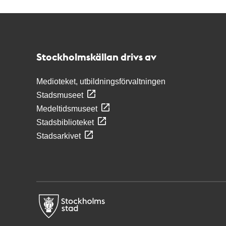
Kontakt
Stockholmskällan
Stockholmskällan drivs av
Medioteket, utbildningsförvaltningen
Stadsmuseet
Medeltidsmuseet
Stadsbiblioteket
Stadsarkivet