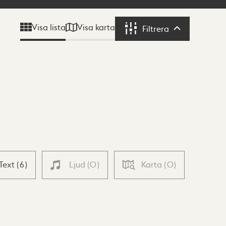
Visa karta
Visa lista
Filtrera
Filtrera
Text
(
6
)
Ljud
(
0
)
Karta
(
0
)