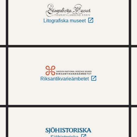
Litografiska museet
Riksantikvarieämbetet