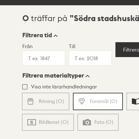
0
Södra stadshuskä
träffar på
Sökresultat
Filtrera tid
Från
Till
Visningsläge
Filtrer
Filtrera materialtyper
Lista
Karta
Visa inte lärarhandledningar
Ritning
(
0
)
Föremål
(
0
)
Bildkonst
(
0
)
Foto
(
0
)