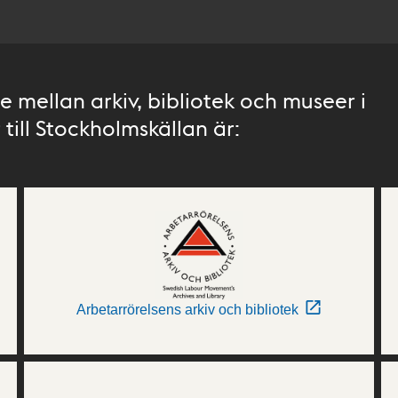
 mellan arkiv, bibliotek och museer i
till Stockholmskällan är:
Arbetarrörelsens arkiv och bibliotek