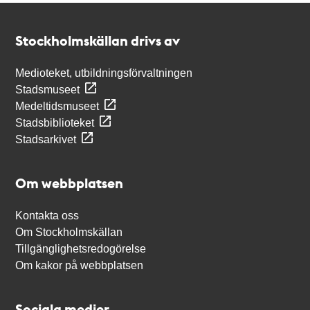
Kontakt
Stockholmskällan
Stockholmskällan drivs av
Medioteket, utbildningsförvaltningen
Stadsmuseet
Medeltidsmuseet
Stadsbiblioteket
Stadsarkivet
Om webbplatsen
Kontakta oss
Om Stockholmskällan
Tillgänglighetsredogörelse
Om kakor på webbplatsen
Sociala medier