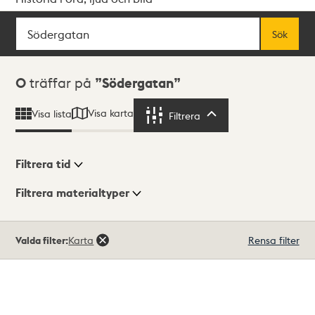
Sök
Fritextsök
Sök
Sökresultat
0
träffar på
Södergatan
Visa karta
Visa lista
Filtrera
Filtrera
Filtrera tid
Filtrera materialtyper
Visningsläge
Totalt
Valda filter:
Karta
Rensa filter
0
träffar
Lista
Karta