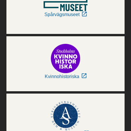
Spårvägsmuseet
Kvinnohistoriska