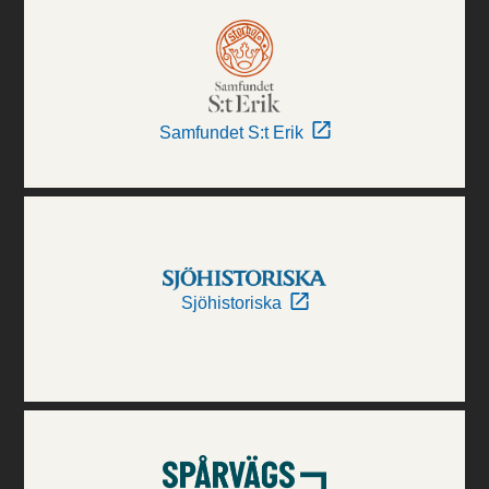
Samfundet S:t Erik
Sjöhistoriska