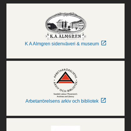
K A Almgren sidenväveri & museum
Arbetarrörelsens arkiv och bibliotek