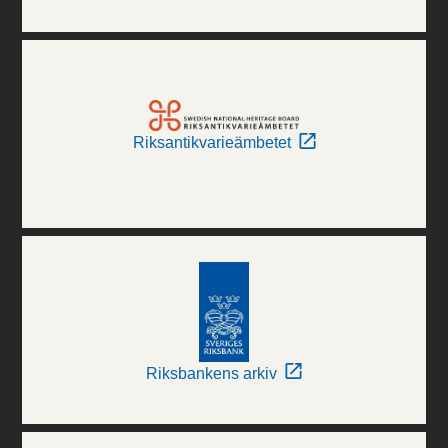
Riksantikvarieämbetet
Riksbankens arkiv