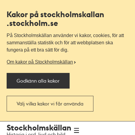
Kakor på stockholmskallan
.stockholm.se
På Stockholmskällan använder vi kakor, cookies, för att
sammanställa statistik och för att webbplatsen ska
fungera på ett bra sätt för dig.
Om kakor på Stockholmskällan
Godkänn alla kakor
Välj vilka kakor vi får använda
Till
Till
Stockholmskällan
navigationen
huvudinnehållet
Historia i ord, ljud och bild