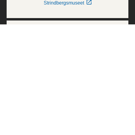
Strindbergsmuseet
Thielska Galleriet
Världskulturmuseerna