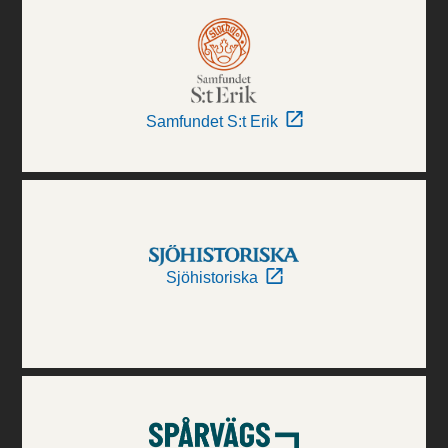
Samfundet S:t Erik
Sjöhistoriska