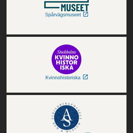
Spårvägsmuseet
Kvinnohistoriska