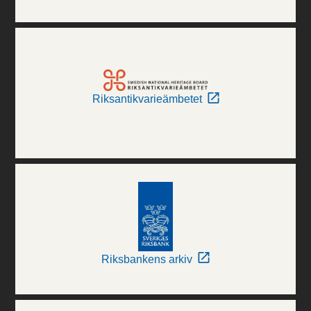
Riksantikvarieämbetet
Riksbankens arkiv