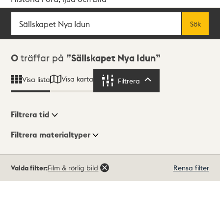
Sök
Fritextsök
Sök
Sökresultat
0
träffar på
Sällskapet Nya Idun
Visa karta
Visa lista
Filtrera
Filtrera
Filtrera tid
Filtrera materialtyper
Visningsläge
Totalt
Valda filter:
Film & rörlig bild
Rensa filter
0
träffar
Lista
Karta