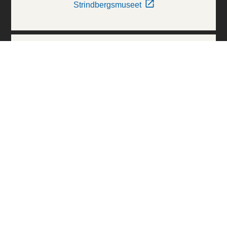
Strindbergsmuseet
Thielska Galleriet
Världskulturmuseerna