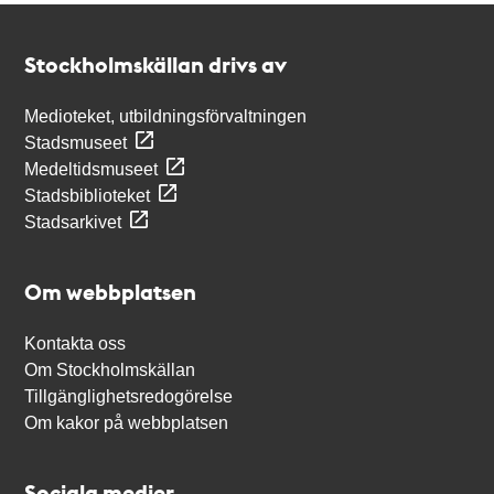
Kontakt
Stockholmskällan
Stockholmskällan drivs av
Medioteket, utbildningsförvaltningen
Stadsmuseet
Medeltidsmuseet
Stadsbiblioteket
Stadsarkivet
Om webbplatsen
Kontakta oss
Om Stockholmskällan
Tillgänglighetsredogörelse
Om kakor på webbplatsen
Sociala medier