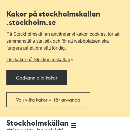
Kakor på stockholmskallan
.stockholm.se
På Stockholmskällan använder vi kakor, cookies, för att
sammanställa statistik och för att webbplatsen ska
fungera på ett bra sätt för dig.
Om kakor på Stockholmskällan
Godkänn alla kakor
Välj vilka kakor vi får använda
Till
Till
Stockholmskällan
navigationen
huvudinnehållet
Historia i ord, ljud och bild