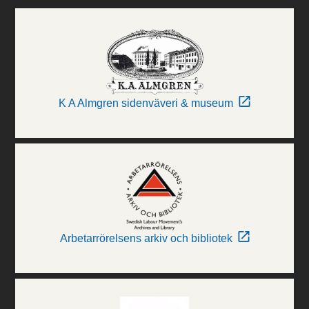
K A Almgren sidenväveri & museum
Arbetarrörelsens arkiv och bibliotek