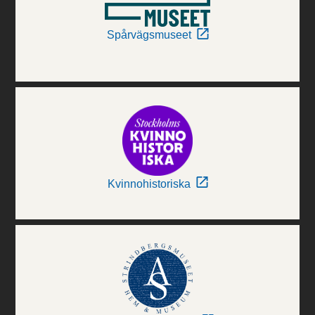
Spårvägsmuseet
Kvinnohistoriska