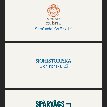
Samfundet S:t Erik
Sjöhistoriska