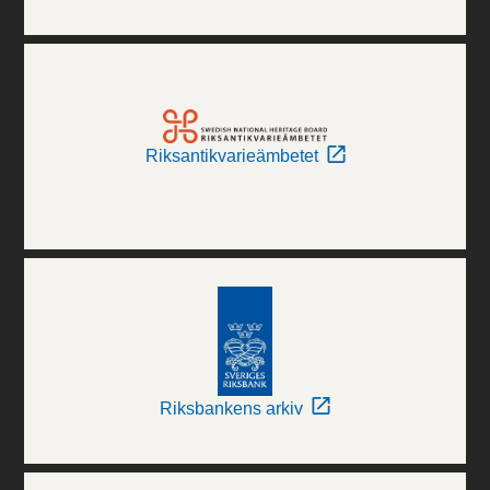
Riksantikvarieämbetet
Riksbankens arkiv