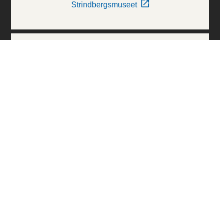
Strindbergsmuseet
Thielska Galleriet
Världskulturmuseerna