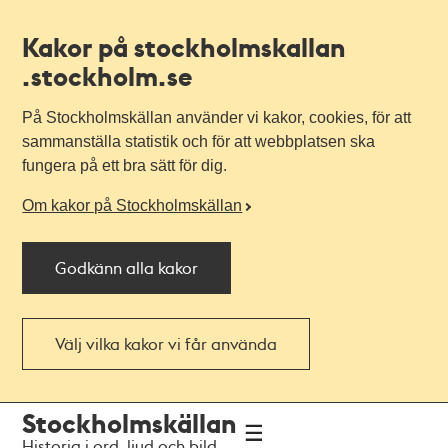
Kakor på stockholmskallan
.stockholm.se
På Stockholmskällan använder vi kakor, cookies, för att
sammanställa statistik och för att webbplatsen ska
fungera på ett bra sätt för dig.
Om kakor på Stockholmskällan
Godkänn alla kakor
Välj vilka kakor vi får använda
Till
Till
Stockholmskällan
navigationen
huvudinnehållet
Historia i ord, ljud och bild