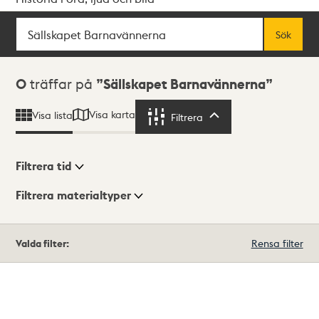
Sök
Fritextsök
Sök
Sökresultat
0
träffar på
Sällskapet Barnavännerna
Visa karta
Visa lista
Filtrera
Filtrera
Filtrera tid
Filtrera materialtyper
Visningsläge
Totalt
Valda filter:
Rensa filter
0
träffar
Lista
Karta