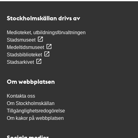
Kontakt
Stockholmskällan
Stockholmskällan drivs av
Medioteket, utbildningsförvaltningen
Stadsmuseet
Medeltidsmuseet
Stadsbiblioteket
Stadsarkivet
Om webbplatsen
Kontakta oss
Om Stockholmskällan
Tillgänglighetsredogörelse
Om kakor på webbplatsen
Sociala medier