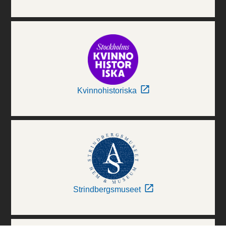
Kvinnohistoriska
Strindbergsmuseet