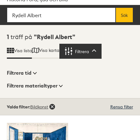
Sök
Fritextsök
Sök
Sökresultat
1
träff på
Rydell Albert
Visa karta
Visa lista
Filtrera
Filtrera
Filtrera tid
Filtrera materialtyper
Visningsläge
Totalt
Valda filter:
Bildkonst
Rensa filter
1
träffar
Lista
Karta