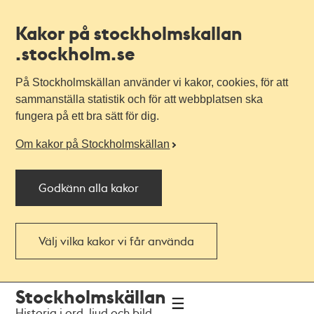
Kakor på stockholmskallan
.stockholm.se
På Stockholmskällan använder vi kakor, cookies, för att
sammanställa statistik och för att webbplatsen ska
fungera på ett bra sätt för dig.
Om kakor på Stockholmskällan
Godkänn alla kakor
Välj vilka kakor vi får använda
Till
Till
Stockholmskällan
navigationen
huvudinnehållet
Historia i ord, ljud och bild