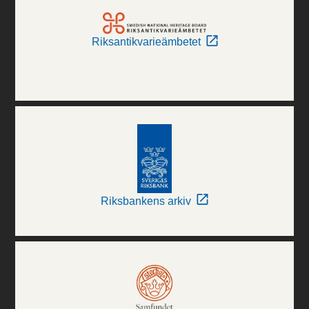
Riksantikvarieämbetet
Riksbankens arkiv