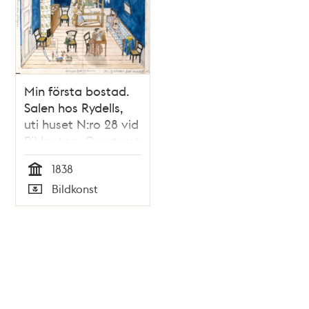
Min första bostad.
Salen hos Rydells,
uti huset N:ro 28 vid
Pihlgatan, Qvarteret
Bäckbrännaren
1838
mindre (nedra
Tid
Bildkonst
botten) (kopia,
Typ
utförd av Annastina
Alkman, f. Rydell)