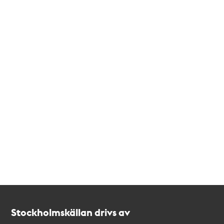
Kontakt
Stockholmskällan
Stockholmskällan drivs av