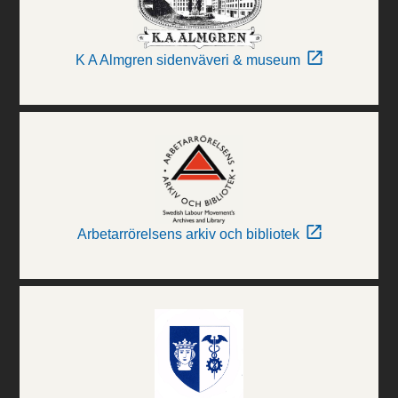
K A Almgren sidenväveri & museum
Arbetarrörelsens arkiv och bibliotek