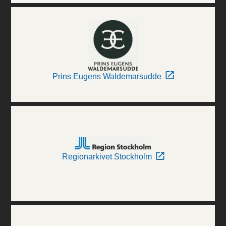
Prins Eugens Waldemarsudde
Regionarkivet Stockholm