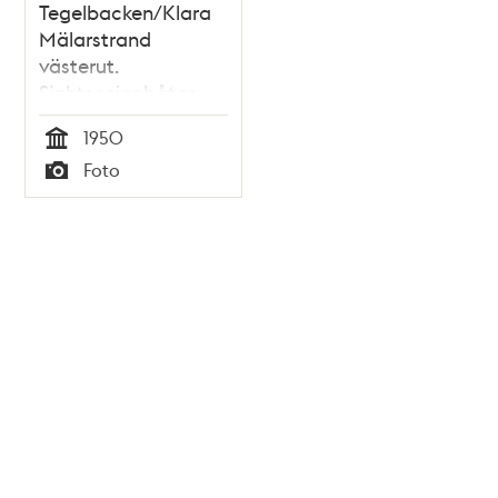
Tegelbacken/Klara
Mälarstrand
västerut.
Sightseeingbåtar
vid kajen
1950
Tid
Foto
Typ