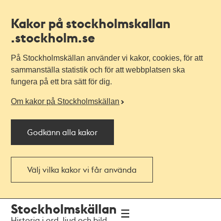
Kakor på stockholmskallan
.stockholm.se
På Stockholmskällan använder vi kakor, cookies, för att
sammanställa statistik och för att webbplatsen ska
fungera på ett bra sätt för dig.
Om kakor på Stockholmskällan
Godkänn alla kakor
Välj vilka kakor vi får använda
Till
Till
Stockholmskällan
navigationen
huvudinnehållet
Historia i ord, ljud och bild