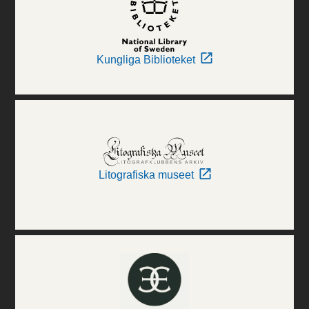
Kungliga Biblioteket
Litografiska museet