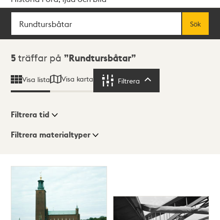
Sök
Fritextsök
Sök
Sökresultat
5
träffar på
Rundtursbåtar
Visa karta
Visa lista
Filtrera
Filtrera
Filtrera tid
Filtrera materialtyper
Visningsläge
Totalt
5
träffar
Lista
Karta