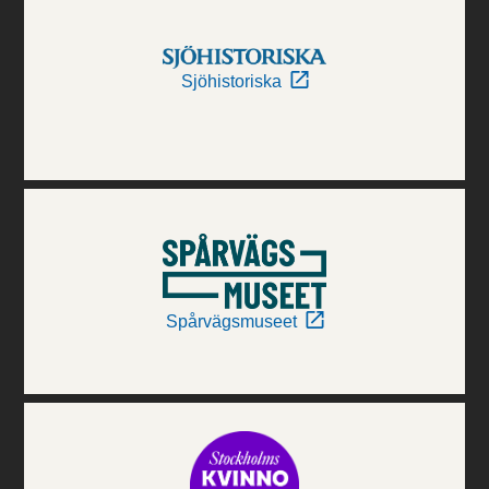
Sjöhistoriska
Spårvägsmuseet