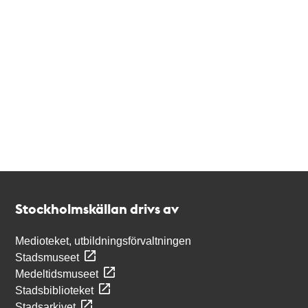
Kontakt
Stockholmskällan
Stockholmskällan drivs av
Medioteket, utbildningsförvaltningen
Stadsmuseet
Medeltidsmuseet
Stadsbiblioteket
Stadsarkivet