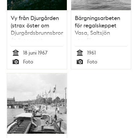
Vy från Djurgården
Bärgningsarbeten
(strax öster om
för regalskeppet
Djurgårdsbrunnsbron)
Vasa, Saltsjön
åt öster mot
utanför
Djurgårdsbrunnskanalen.
Beckholmen. I
18 juni 1967
1961
Rundtursbåt på väg
förgrunden
Tid
Tid
Foto
Foto
mot Lilla Sjötullen
sightseeingbåt
Typ
Typ