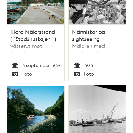
Klara Mälarstrand
Människor på
(""Stadshuskajen"")
sightseeing i
västerut mot
Mälaren med
Stadshuset.
rundtursbåt.
Drottningholms-
Västerbrons spann i
6 september 1969
1973
och rundtursbåtar
bakgrunden. Vy mot
Tid
Tid
Foto
Foto
Kungsholmen.
Typ
Typ