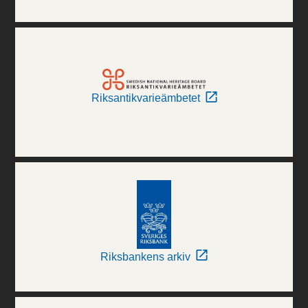
Riksantikvarieämbetet
Riksbankens arkiv