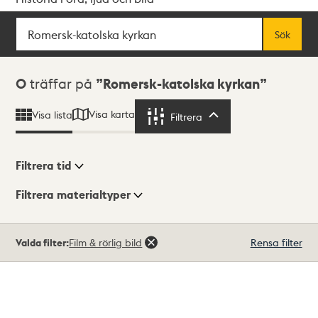
Sök
Fritextsök
Sök
Sökresultat
0
träffar på
Romersk-katolska kyrkan
Visa karta
Visa lista
Filtrera
Filtrera
Filtrera tid
Filtrera materialtyper
Visningsläge
Totalt
Valda filter:
Film & rörlig bild
Rensa filter
0
träffar
Lista
Karta