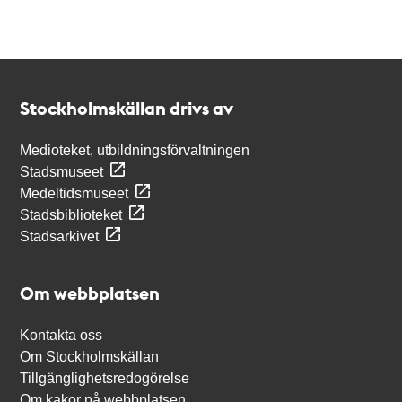
Kontakt
Stockholmskällan
Stockholmskällan drivs av
Medioteket, utbildningsförvaltningen
Stadsmuseet
Medeltidsmuseet
Stadsbiblioteket
Stadsarkivet
Om webbplatsen
Kontakta oss
Om Stockholmskällan
Tillgänglighetsredogörelse
Om kakor på webbplatsen