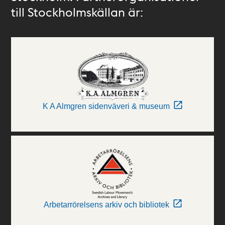
till Stockholmskällan är:
K A Almgren sidenväveri & museum
Arbetarrörelsens arkiv och bibliotek