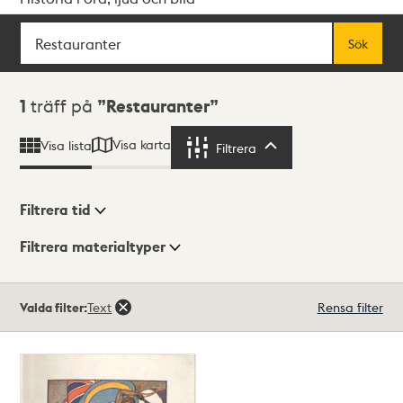
Sök
Fritextsök
Sök
Sökresultat
1
träff på
Restauranter
Visa karta
Visa lista
Filtrera
Filtrera
Filtrera tid
Filtrera materialtyper
Visningsläge
Totalt
Valda filter:
Text
Rensa filter
1
träffar
Lista
Karta