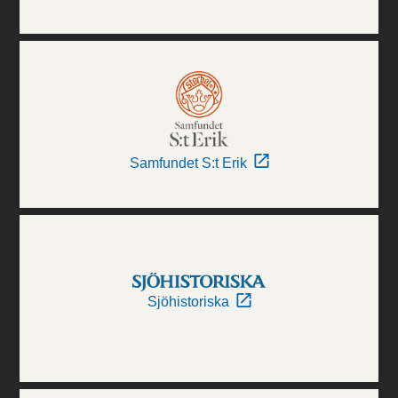
Samfundet S:t Erik
Sjöhistoriska