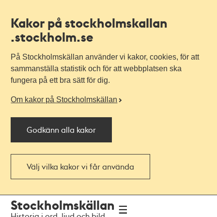
Kakor på stockholmskallan
.stockholm.se
På Stockholmskällan använder vi kakor, cookies, för att
sammanställa statistik och för att webbplatsen ska
fungera på ett bra sätt för dig.
Om kakor på Stockholmskällan
Godkänn alla kakor
Välj vilka kakor vi får använda
Till
Till
Stockholmskällan
navigationen
huvudinnehållet
Historia i ord, ljud och bild