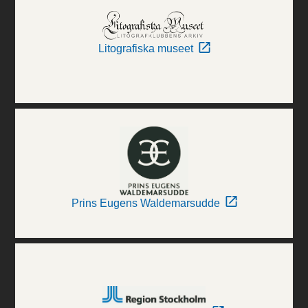
Litografiska museet
Prins Eugens Waldemarsudde