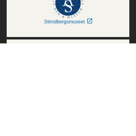
Strindbergsmuseet
Thielska Galleriet
Världskulturmuseerna