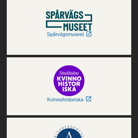
Spårvägsmuseet
Kvinnohistoriska