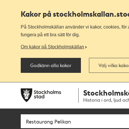
Kakor på stockholmskallan
.st
På Stockholmskällan använder vi kakor, cookies, för a
fungera på ett bra sätt för dig.
Om kakor på Stockholmskällan
Godkänn alla kakor
Välj vilka kak
Till
Till
Stockholmsk
navigationen
huvudinnehållet
Historia i ord, ljud oc
Sök
Fritextsök