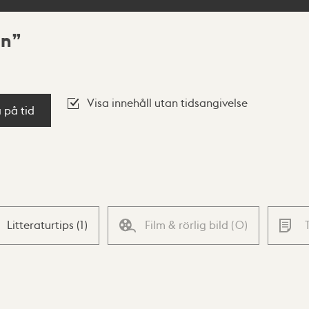
an
Visa innehåll utan tidsangivelse
a på tid
Litteraturtips
(
1
)
Film & rörlig bild
(
0
)