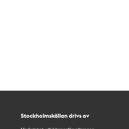
Kontakt
Stockholmskällan
Stockholmskällan drivs av