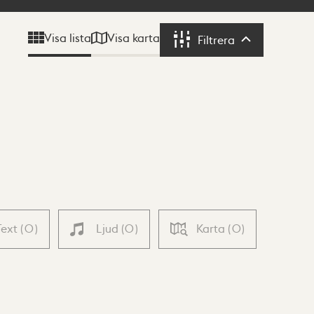
Visa karta
Visa lista
Filtrera
Filtrera
Text
(
0
)
Ljud
(
0
)
Karta
(
0
)