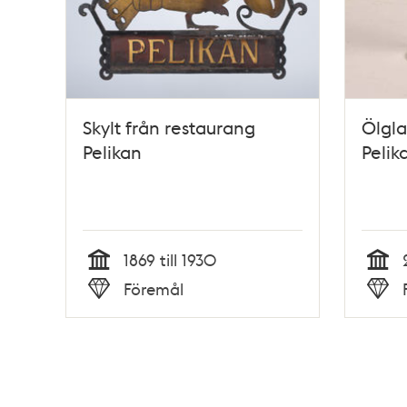
Skylt från restaurang
Ölgla
Pelikan
Pelik
1869 till 1930
Tid
Tid
Föremål
Typ
Typ