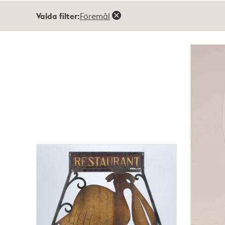
Totalt
Valda filter:
Föremål
2
träffar