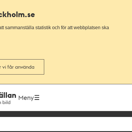
ockholm.se
tt sammanställa statistik och för att webbplatsen ska
or vi får använda
ällan
Meny
h bild