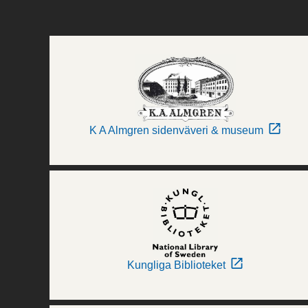
K A Almgren sidenväveri & museum
Kungliga Biblioteket