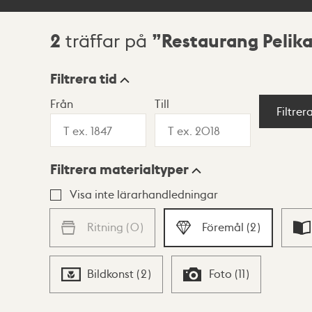
2
Restaurang Pelik
träffar på
Sökresultat
Filtrera tid
Från
Till
Visningsläge
Filtrer
Filtrera materialtyper
Lista
Karta
Visa inte lärarhandledningar
Ritning
(
0
)
Föremål
(
2
)
Bildkonst
(
2
)
Foto
(
11
)