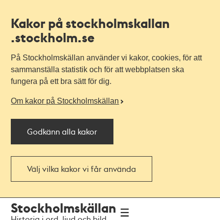
Kakor på stockholmskallan
.stockholm.se
På Stockholmskällan använder vi kakor, cookies, för att
sammanställa statistik och för att webbplatsen ska
fungera på ett bra sätt för dig.
Om kakor på Stockholmskällan
Godkänn alla kakor
Välj vilka kakor vi får använda
Till
Till
Stockholmskällan
navigationen
huvudinnehållet
Historia i ord, ljud och bild