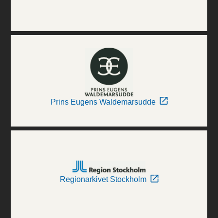
Prins Eugens Waldemarsudde
Regionarkivet Stockholm