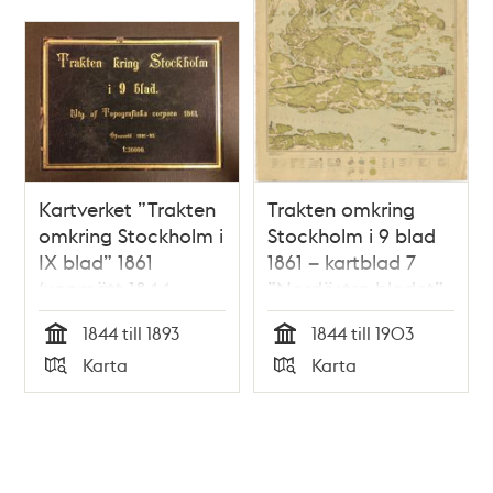
Kartverket ”Trakten
Trakten omkring
omkring Stockholm i
Stockholm i 9 blad
IX blad” 1861
1861 – kartblad 7
(uppmätt 1844-
”Nordöstra bladet”,
1850, översedd 1891-
översett 1892
1844 till 1893
1844 till 1903
1893)
Tid
Tid
Karta
Karta
Typ
Typ