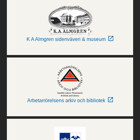
K A Almgren sidenväveri & museum
Arbetarrörelsens arkiv och bibliotek