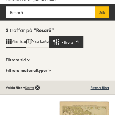
Sök
Fritextsök
Sök
Sökresultat
2
träffar på
Resarö
Visa karta
Visa lista
Filtrera
Filtrera
Filtrera tid
Filtrera materialtyper
Visningsläge
Totalt
Valda filter:
Karta
Rensa filter
2
träffar
Lista
Karta