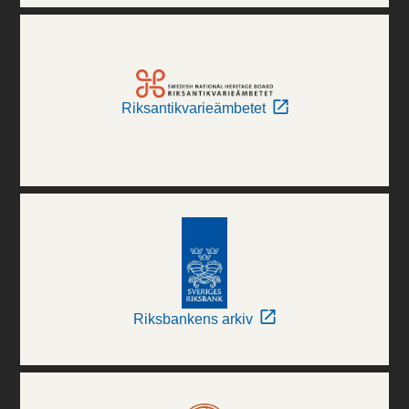
Riksantikvarieämbetet
Riksbankens arkiv