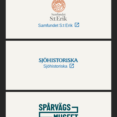
Samfundet S:t Erik
Sjöhistoriska