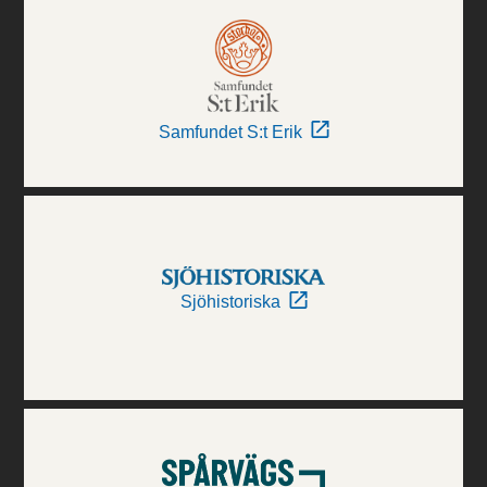
Samfundet S:t Erik
Sjöhistoriska