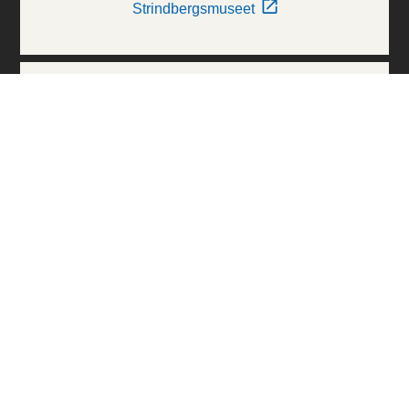
Strindbergsmuseet
Thielska Galleriet
Världskulturmuseerna