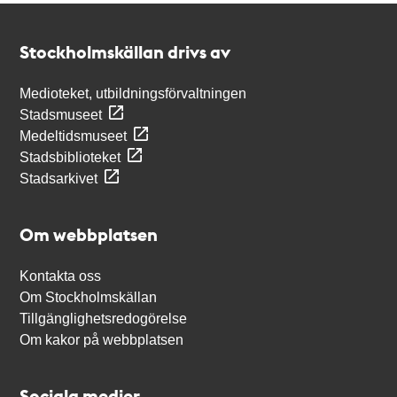
Kontakt
Stockholmskällan
Stockholmskällan drivs av
Medioteket, utbildningsförvaltningen
Stadsmuseet
Medeltidsmuseet
Stadsbiblioteket
Stadsarkivet
Om webbplatsen
Kontakta oss
Om Stockholmskällan
Tillgänglighetsredogörelse
Om kakor på webbplatsen
Sociala medier