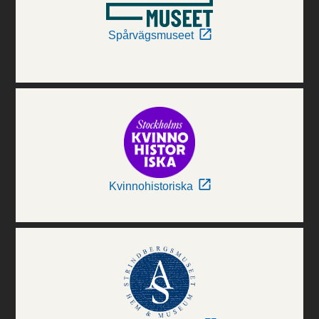
Spårvägsmuseet
Kvinnohistoriska