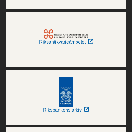
Riksantikvarieämbetet
Riksbankens arkiv