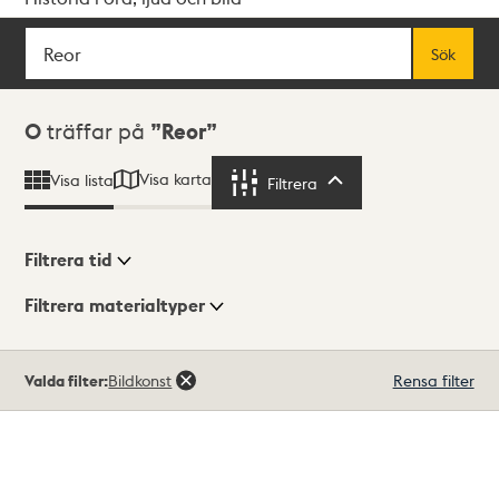
Sök
Fritextsök
Sök
Sökresultat
0
träffar på
Reor
Visa karta
Visa lista
Filtrera
Filtrera
Filtrera tid
Filtrera materialtyper
Visningsläge
Totalt
Valda filter:
Bildkonst
Rensa filter
0
träffar
Lista
Karta