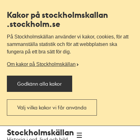
Kakor på stockholmskallan
.stockholm.se
På Stockholmskällan använder vi kakor, cookies, för att
sammanställa statistik och för att webbplatsen ska
fungera på ett bra sätt för dig.
Om kakor på Stockholmskällan
Godkänn alla kakor
Välj vilka kakor vi får använda
Till
Till
Stockholmskällan
navigationen
huvudinnehållet
Historia i ord, ljud och bild