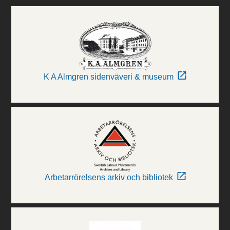
K A Almgren sidenväveri & museum
Arbetarrörelsens arkiv och bibliotek