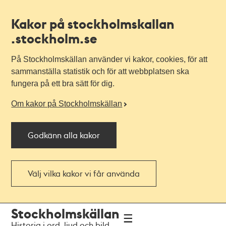
Kakor på stockholmskallan
.stockholm.se
På Stockholmskällan använder vi kakor, cookies, för att
sammanställa statistik och för att webbplatsen ska
fungera på ett bra sätt för dig.
Om kakor på Stockholmskällan
Godkänn alla kakor
Välj vilka kakor vi får använda
Till
Till
Stockholmskällan
navigationen
huvudinnehållet
Historia i ord, ljud och bild