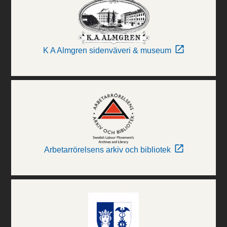
K A Almgren sidenväveri & museum
Arbetarrörelsens arkiv och bibliotek