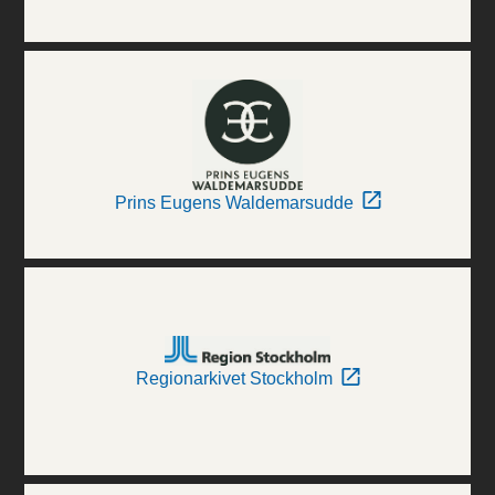
Prins Eugens Waldemarsudde
Regionarkivet Stockholm