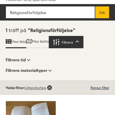
Sök
Fritextsök
Sök
Sökresultat
1
träff på
Religionsförföljelse
Visa karta
Visa lista
Filtrera
Filtrera
Filtrera tid
Filtrera materialtyper
Visningsläge
Totalt
Valda filter:
Litteraturtips
Rensa filter
1
träffar
Lista
Karta