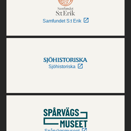
Samfundet S:t Erik
Sjöhistoriska
Spårvägsmuseet