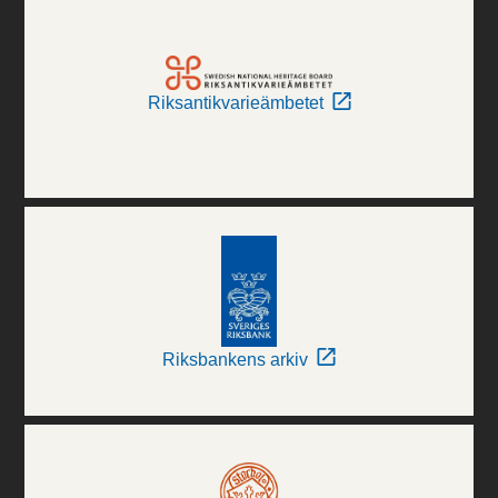
Riksantikvarieämbetet
Riksbankens arkiv