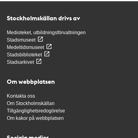
Kontakt
Stockholmskällan
Stockholmskällan drivs av
Medioteket, utbildningsförvaltningen
Stadsmuseet
Medeltidsmuseet
Stadsbiblioteket
Stadsarkivet
Om webbplatsen
Kontakta oss
Om Stockholmskällan
Tillgänglighetsredogörelse
Om kakor på webbplatsen
Sociala medier