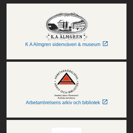
K A Almgren sidenväveri & museum
Arbetarrörelsens arkiv och bibliotek