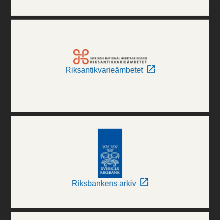
Riksantikvarieämbetet
Riksbankens arkiv