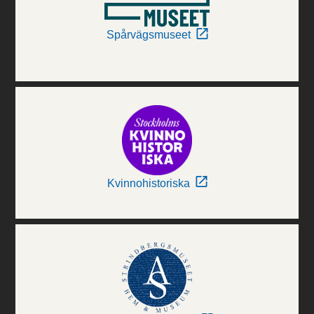
Spårvägsmuseet
Kvinnohistoriska