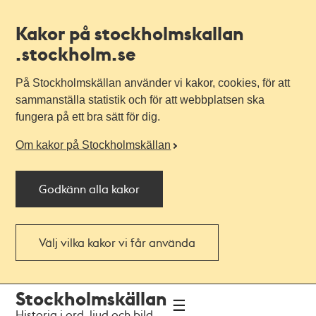
Kakor på stockholmskallan
.stockholm.se
På Stockholmskällan använder vi kakor, cookies, för att
sammanställa statistik och för att webbplatsen ska
fungera på ett bra sätt för dig.
Om kakor på Stockholmskällan
Godkänn alla kakor
Välj vilka kakor vi får använda
Till
Till
Stockholmskällan
navigationen
huvudinnehållet
Historia i ord, ljud och bild