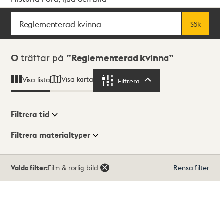
Sök
Fritextsök
Sök
Sökresultat
0
träffar på
Reglementerad kvinna
Visa karta
Visa lista
Filtrera
Filtrera
Filtrera tid
Filtrera materialtyper
Visningsläge
Totalt
Valda filter:
Film & rörlig bild
Rensa filter
0
träffar
Lista
Karta