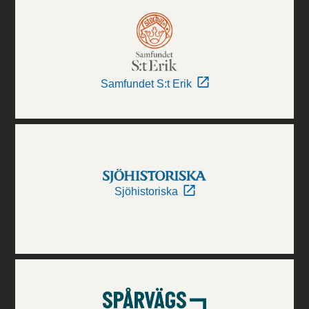
Samfundet S:t Erik
Sjöhistoriska