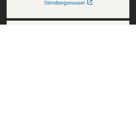
Strindbergsmuseet
Thielska Galleriet
Världskulturmuseerna