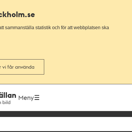
ockholm.se
tt sammanställa statistik och för att webbplatsen ska
or vi får använda
ällan
Meny
h bild