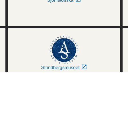
Sjöhistoriska
Strindbergsmuseet