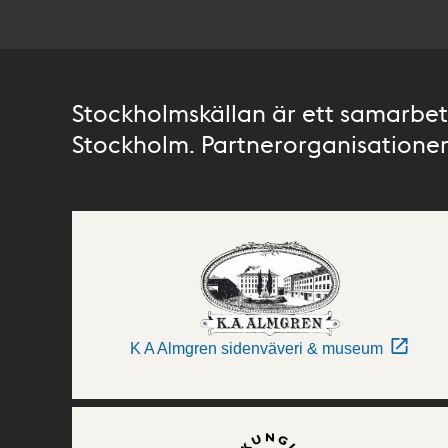
Stockholmskällan är ett samarbete
Stockholm. Partnerorganisationer 
K A Almgren sidenväveri & museum