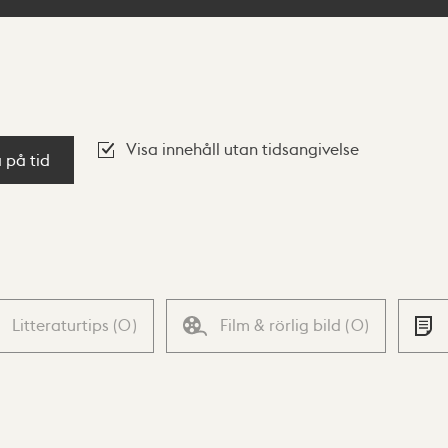
Visa innehåll utan tidsangivelse
a på tid
Litteraturtips
(
0
)
Film & rörlig bild
(
0
)