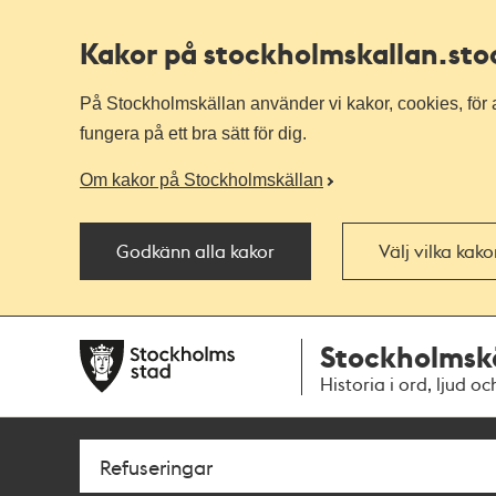
Kakor på stockholmskallan
.st
På Stockholmskällan använder vi kakor, cookies, för a
fungera på ett bra sätt för dig.
Om kakor på Stockholmskällan
Godkänn alla kakor
Välj vilka kak
Till
Till
Stockholmsk
navigationen
huvudinnehållet
Historia i ord, ljud oc
Sök
Fritextsök