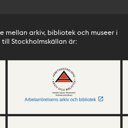
 mellan arkiv, bibliotek och museer i
till Stockholmskällan är:
Arbetarrörelsens arkiv och bibliotek