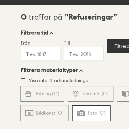
0
Refuseringar
träffar på
Sökresultat
Filtrera tid
Från
Till
Visningsläge
Filtrer
Filtrera materialtyper
Lista
Karta
Visa inte lärarhandledningar
Ritning
(
0
)
Föremål
(
0
)
Bildkonst
(
0
)
Foto
(
0
)