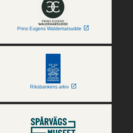
Prins Eugens Waldemarsudde
Riksbankens arkiv