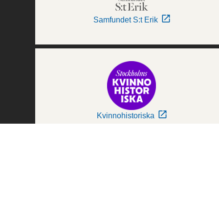
Samfundet S:t Erik
Kvinnohistoriska
Världskulturmuseerna