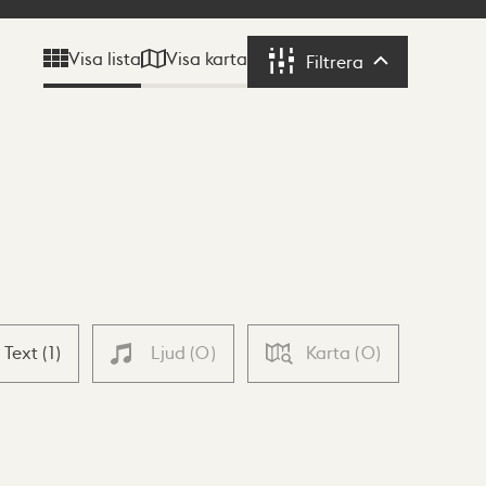
Visa karta
Visa lista
Filtrera
Filtrera
Text
(
1
)
Ljud
(
0
)
Karta
(
0
)