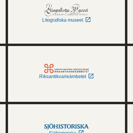
Litografiska museet
Riksantikvarieämbetet