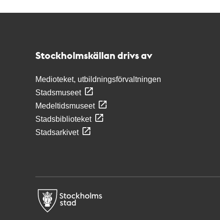
Kontakt
Stockholmskällan
Stockholmskällan drivs av
Medioteket, utbildningsförvaltningen
Stadsmuseet
Medeltidsmuseet
Stadsbiblioteket
Stadsarkivet