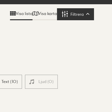
Visa karta
Visa lista
Filtrera
Filtrera
Text
(
10
)
Ljud
(
0
)