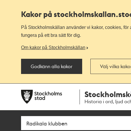
Kakor på stockholmskallan
.st
På Stockholmskällan använder vi kakor, cookies, för a
fungera på ett bra sätt för dig.
Om kakor på Stockholmskällan
Godkänn alla kakor
Välj vilka kak
Till
Till
Stockholmsk
navigationen
huvudinnehållet
Historia i ord, ljud oc
Sök
Fritextsök