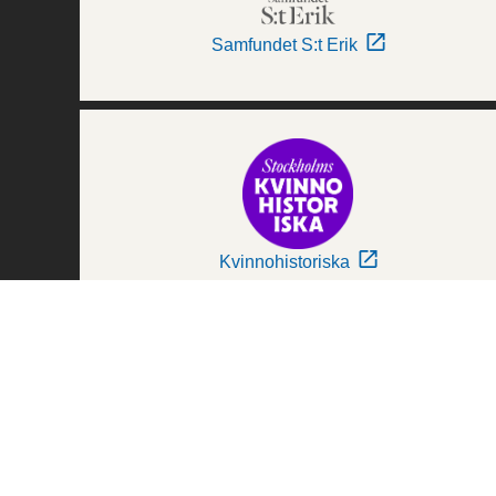
Samfundet S:t Erik
Kvinnohistoriska
Världskulturmuseerna