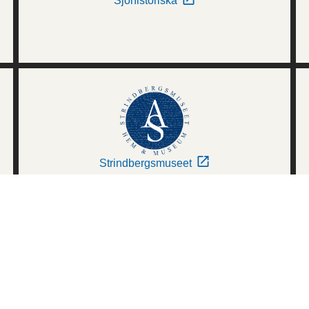
Sjöhistoriska
Strindbergsmuseet