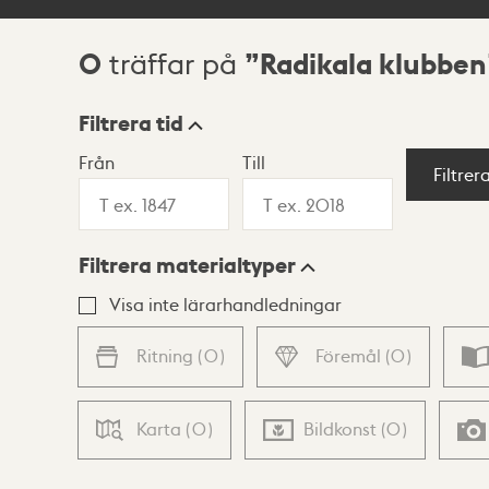
0
Radikala klubben
träffar på
Sökresultat
Filtrera tid
Från
Till
Visningsläge
Filtrer
Filtrera materialtyper
Lista
Karta
Visa inte lärarhandledningar
Ritning
(
0
)
Föremål
(
0
)
Karta
(
0
)
Bildkonst
(
0
)