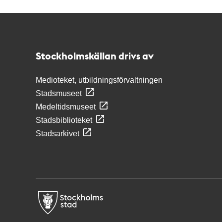
Kontakt
Stockholmskällan
Stockholmskällan drivs av
Medioteket, utbildningsförvaltningen
Stadsmuseet
Medeltidsmuseet
Stadsbiblioteket
Stadsarkivet