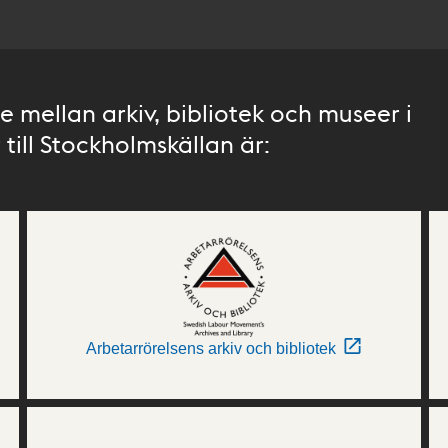
 mellan arkiv, bibliotek och museer i
till Stockholmskällan är:
Arbetarrörelsens arkiv och bibliotek