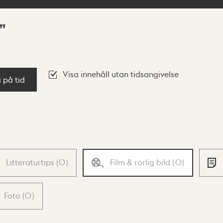
Visa innehåll utan tidsangivelse
a på tid
Litteraturtips
(
0
)
Film & rörlig bild
(
0
)
Foto
(
0
)