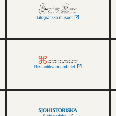
Litografiska museet
Riksantikvarieämbetet