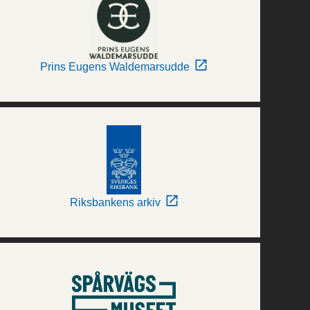
Prins Eugens Waldemarsudde
Riksbankens arkiv