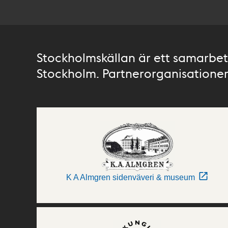
Stockholmskällan är ett samarbete
Stockholm. Partnerorganisationer 
K A Almgren sidenväveri & museum