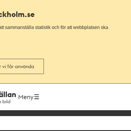
ockholm.se
tt sammanställa statistik och för att webbplatsen ska
or vi får använda
ällan
Meny
h bild