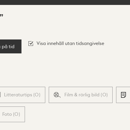
Visa innehåll utan tidsangivelse
a på tid
Litteraturtips
(
0
)
Film & rörlig bild
(
0
)
Foto
(
0
)