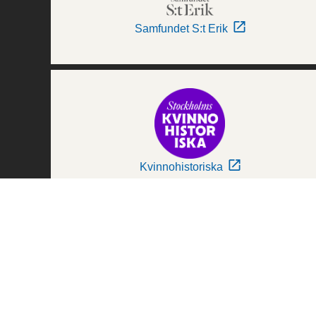
Samfundet S:t Erik
Kvinnohistoriska
Världskulturmuseerna