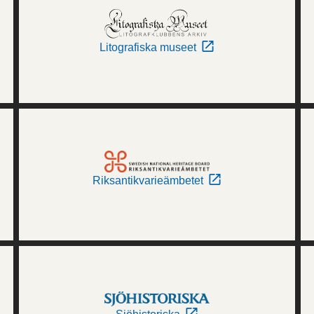
Litografiska museet
Riksantikvarieämbetet