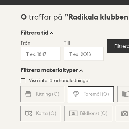
0
Radikala klubben
träffar på
Sökresultat
Filtrera tid
Från
Till
Visningsläge
Filtrer
Filtrera materialtyper
Lista
Karta
Visa inte lärarhandledningar
Ritning
(
0
)
Föremål
(
0
)
Karta
(
0
)
Bildkonst
(
0
)