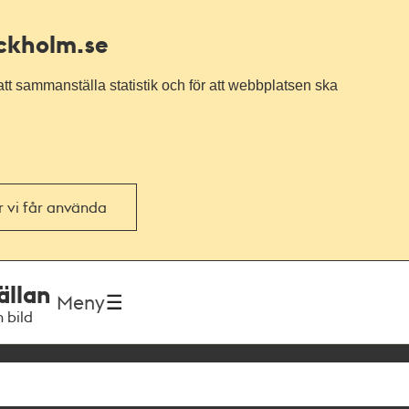
ockholm.se
tt sammanställa statistik och för att webbplatsen ska
or vi får använda
ällan
Meny
h bild