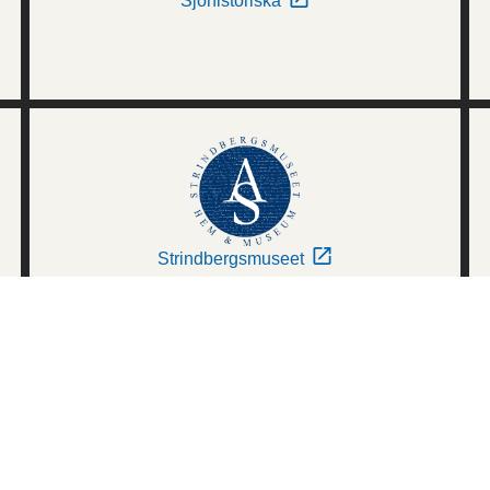
Sjöhistoriska
Strindbergsmuseet