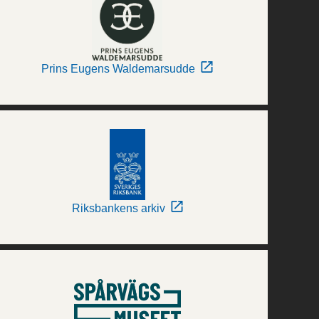
Prins Eugens Waldemarsudde
Riksbankens arkiv