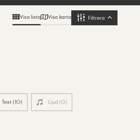
Visa karta
Visa lista
Filtrera
Filtrera
Text
(
10
)
Ljud
(
0
)