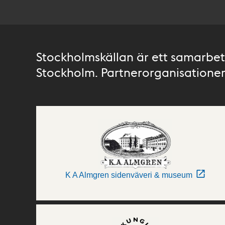
Stockholmskällan är ett samarbete
Stockholm. Partnerorganisationer 
K A Almgren sidenväveri & museum