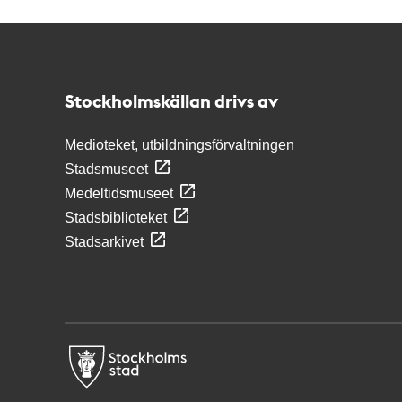
Kontakt
Stockholmskällan
Stockholmskällan drivs av
Medioteket, utbildningsförvaltningen
Stadsmuseet
Medeltidsmuseet
Stadsbiblioteket
Stadsarkivet