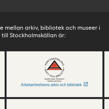
 mellan arkiv, bibliotek och museer i
till Stockholmskällan är:
Arbetarrörelsens arkiv och bibliotek