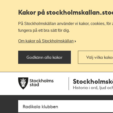
Kakor på stockholmskallan
.st
På Stockholmskällan använder vi kakor, cookies, för a
fungera på ett bra sätt för dig.
Om kakor på Stockholmskällan
Godkänn alla kakor
Välj vilka kak
Till
Till
Stockholmsk
navigationen
huvudinnehållet
Historia i ord, ljud oc
Sök
Fritextsök