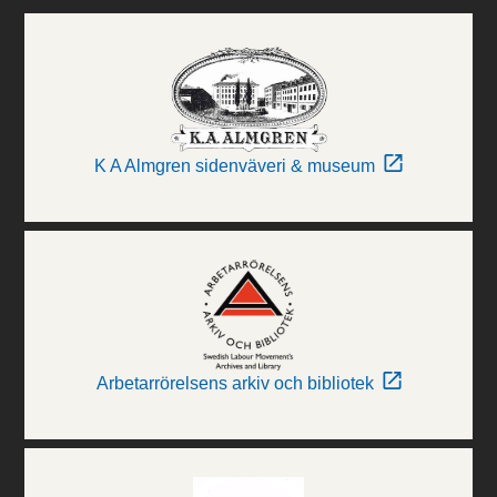
K A Almgren sidenväveri & museum
Arbetarrörelsens arkiv och bibliotek