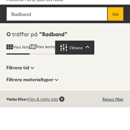
Sök
Fritextsök
Sök
Sökresultat
0
träffar på
Radband
Visa karta
Visa lista
Filtrera
Filtrera
Filtrera tid
Filtrera materialtyper
Visningsläge
Totalt
Valda filter:
Film & rörlig bild
Rensa filter
0
träffar
Lista
Karta