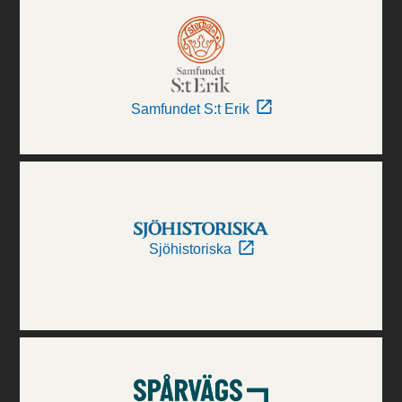
Samfundet S:t Erik
Sjöhistoriska