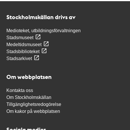
Kontakt
Stockholmskällan
Stockholmskällan drivs av
Medioteket, utbildningsförvaltningen
Stadsmuseet
Medeltidsmuseet
Stadsbiblioteket
Stadsarkivet
Om webbplatsen
Kontakta oss
Om Stockholmskällan
Tillgänglighetsredogörelse
Om kakor på webbplatsen
Sociala medier