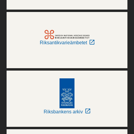
Riksantikvarieämbetet
Riksbankens arkiv