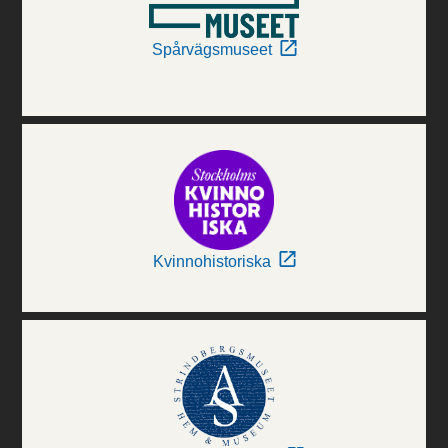
Spårvägsmuseet
Kvinnohistoriska