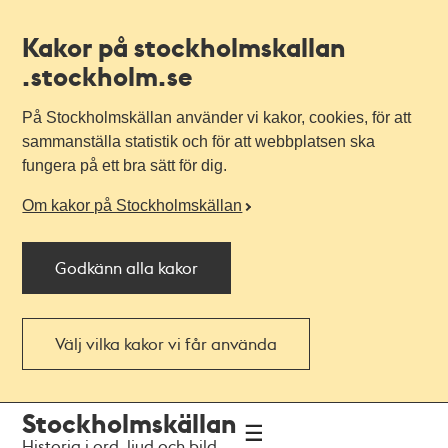
Kakor på stockholmskallan
.stockholm.se
På Stockholmskällan använder vi kakor, cookies, för att
sammanställa statistik och för att webbplatsen ska
fungera på ett bra sätt för dig.
Om kakor på Stockholmskällan
Godkänn alla kakor
Välj vilka kakor vi får använda
Till
Till
Stockholmskällan
navigationen
huvudinnehållet
Historia i ord, ljud och bild