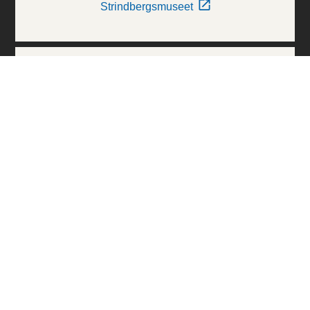
Strindbergsmuseet
Thielska Galleriet
Världskulturmuseerna