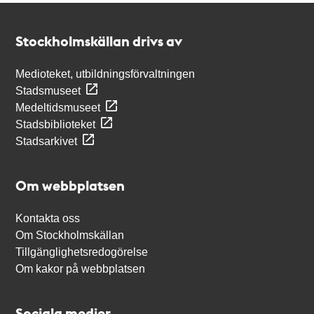
Kontakt
Stockholmskällan
Stockholmskällan drivs av
Medioteket, utbildningsförvaltningen
Stadsmuseet
Medeltidsmuseet
Stadsbiblioteket
Stadsarkivet
Om webbplatsen
Kontakta oss
Om Stockholmskällan
Tillgänglighetsredogörelse
Om kakor på webbplatsen
Sociala medier