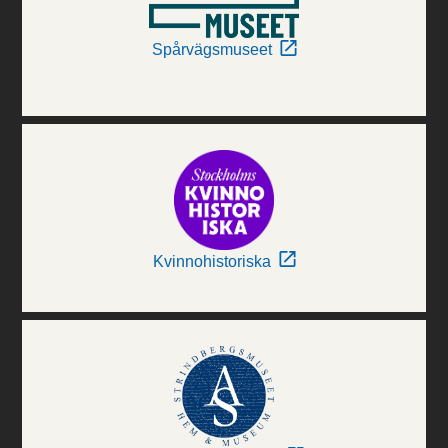
Spårvägsmuseet
Kvinnohistoriska