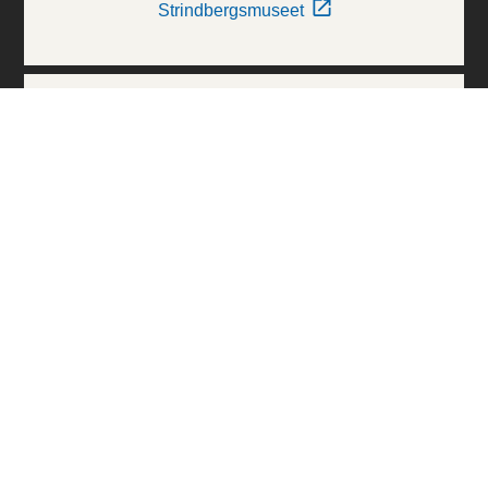
Strindbergsmuseet
Thielska Galleriet
Världskulturmuseerna