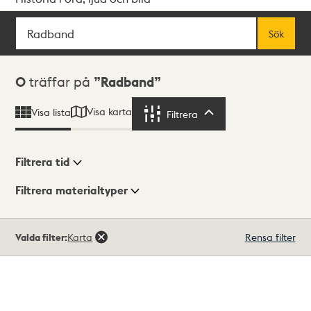
Sök
Fritextsök
Sök
Sökresultat
0
träffar på
Radband
Visa karta
Visa lista
Filtrera
Filtrera
Filtrera tid
Filtrera materialtyper
Visningsläge
Totalt
Valda filter:
Karta
Rensa filter
0
träffar
Lista
Karta