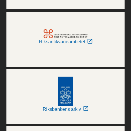
Riksantikvarieämbetet
Riksbankens arkiv