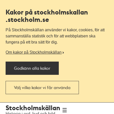
Kakor på stockholmskallan
.stockholm.se
På Stockholmskällan använder vi kakor, cookies, för att
sammanställa statistik och för att webbplatsen ska
fungera på ett bra sätt för dig.
Om kakor på Stockholmskällan
Godkänn alla kakor
Välj vilka kakor vi får använda
Till
Till
Stockholmskällan
navigationen
huvudinnehållet
Historia i ord, ljud och bild