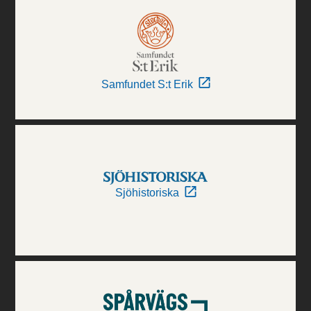
Samfundet S:t Erik
Sjöhistoriska