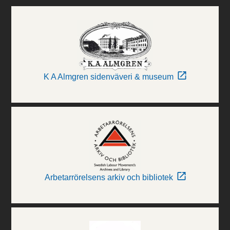
K A Almgren sidenväveri & museum
Arbetarrörelsens arkiv och bibliotek