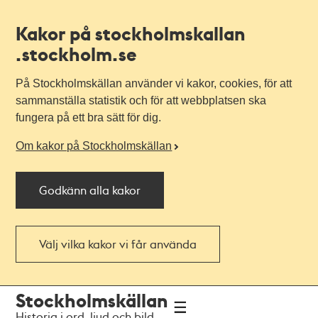
Kakor på stockholmskallan
.stockholm.se
På Stockholmskällan använder vi kakor, cookies, för att
sammanställa statistik och för att webbplatsen ska
fungera på ett bra sätt för dig.
Om kakor på Stockholmskällan
Godkänn alla kakor
Välj vilka kakor vi får använda
Till
Till
Stockholmskällan
navigationen
huvudinnehållet
Historia i ord, ljud och bild