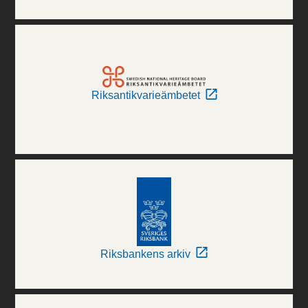
Riksantikvarieämbetet
Riksbankens arkiv