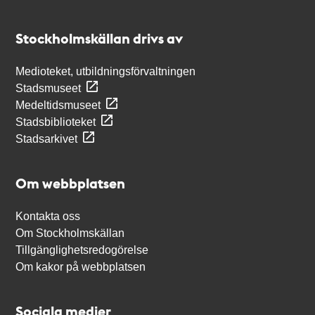
Kontakt
Stockholmskällan
Stockholmskällan drivs av
Medioteket, utbildningsförvaltningen
Stadsmuseet
Medeltidsmuseet
Stadsbiblioteket
Stadsarkivet
Om webbplatsen
Kontakta oss
Om Stockholmskällan
Tillgänglighetsredogörelse
Om kakor på webbplatsen
Sociala medier