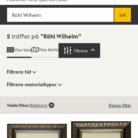
Sök
Fritextsök
Sök
Sökresultat
2
träffar på
Röhl Wilhelm
Visa karta
Visa lista
Filtrera
Filtrera
Filtrera tid
Filtrera materialtyper
Visningsläge
Totalt
Valda filter:
Bildkonst
Rensa filter
2
träffar
Lista
Karta