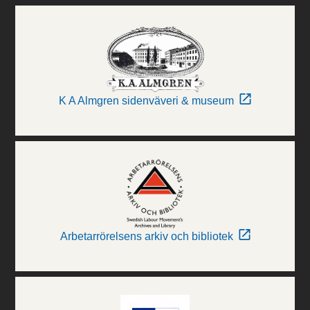
K A Almgren sidenväveri & museum
Arbetarrörelsens arkiv och bibliotek