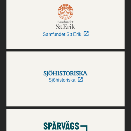
Samfundet S:t Erik
Sjöhistoriska