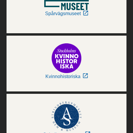
Spårvägsmuseet
Kvinnohistoriska