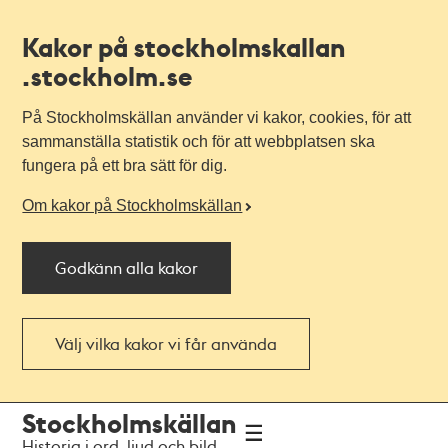
Kakor på stockholmskallan
.stockholm.se
På Stockholmskällan använder vi kakor, cookies, för att
sammanställa statistik och för att webbplatsen ska
fungera på ett bra sätt för dig.
Om kakor på Stockholmskällan
Godkänn alla kakor
Välj vilka kakor vi får använda
Till
Till
Stockholmskällan
navigationen
huvudinnehållet
Historia i ord, ljud och bild