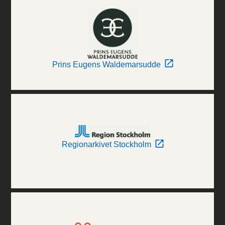
Prins Eugens Waldemarsudde
Regionarkivet Stockholm