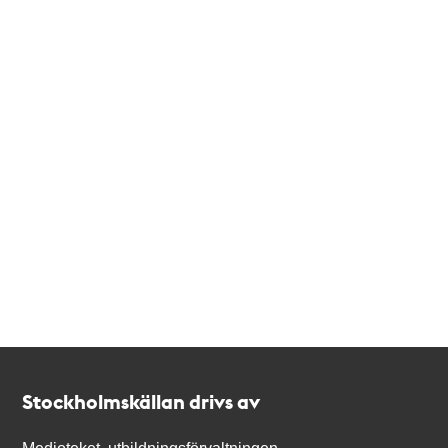
Kontakt
Stockholmskällan
Stockholmskällan drivs av