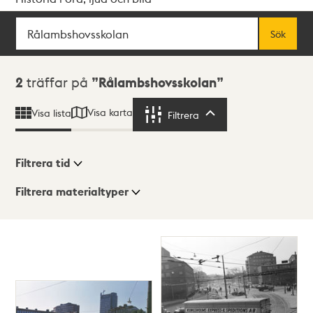
Sök
Fritextsök
Sök
Sökresultat
2
träffar på
Rålambshovsskolan
Visa karta
Visa lista
Filtrera
Filtrera
Filtrera tid
Filtrera materialtyper
Visningsläge
Totalt
2
träffar
Lista
Karta