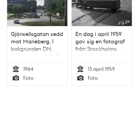
Gjörwellsgatan sedd
En dag i april 1959
mot Marieberg. I
gav sig en fotograf
bakgrunden DN,
från Stockholms
Expressen och SvD:s
spårvägar ut för att
höghus. T.v.
föreviga vyerna
1964
13 april 1959
Kungsholmens
kring Västerbroplan
Tid
Tid
Foto
Foto
kommunala
Typ
Typ
flickskola, nu
Rålambshovsskolan.
Vy från
Rålambshovsleden