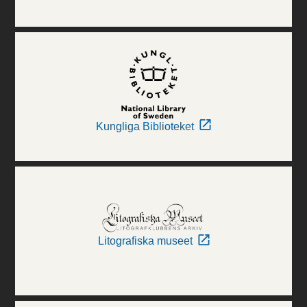
Kungliga Biblioteket
Litografiska museet