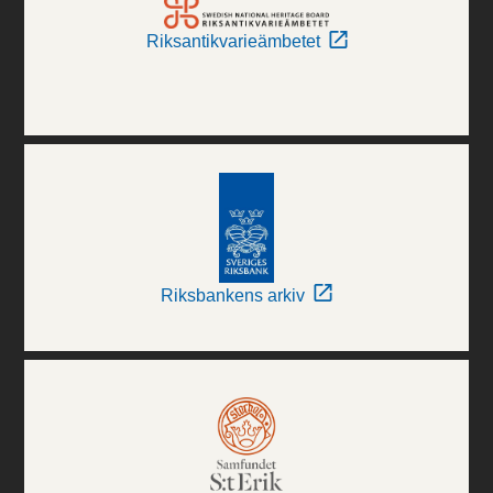
Riksantikvarieämbetet
Riksbankens arkiv