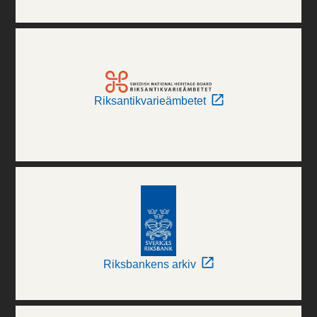
Riksantikvarieämbetet
Riksbankens arkiv