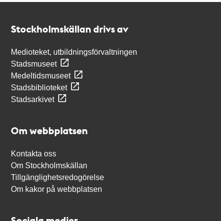
Kontakt
Stockholmskällan
Stockholmskällan drivs av
Medioteket, utbildningsförvaltningen
Stadsmuseet
Medeltidsmuseet
Stadsbiblioteket
Stadsarkivet
Om webbplatsen
Kontakta oss
Om Stockholmskällan
Tillgänglighetsredogörelse
Om kakor på webbplatsen
Sociala medier