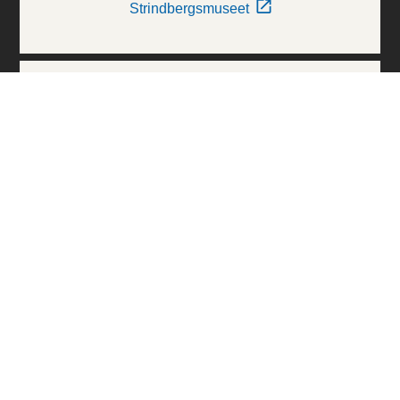
Strindbergsmuseet
Thielska Galleriet
Världskulturmuseerna