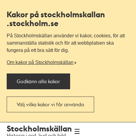
Kakor på stockholmskallan
.stockholm.se
På Stockholmskällan använder vi kakor, cookies, för att
sammanställa statistik och för att webbplatsen ska
fungera på ett bra sätt för dig.
Om kakor på Stockholmskällan
Godkänn alla kakor
Välj vilka kakor vi får använda
Till
Till
Stockholmskällan
navigationen
huvudinnehållet
Historia i ord, ljud och bild