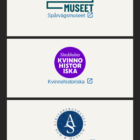
Spårvägsmuseet
Kvinnohistoriska