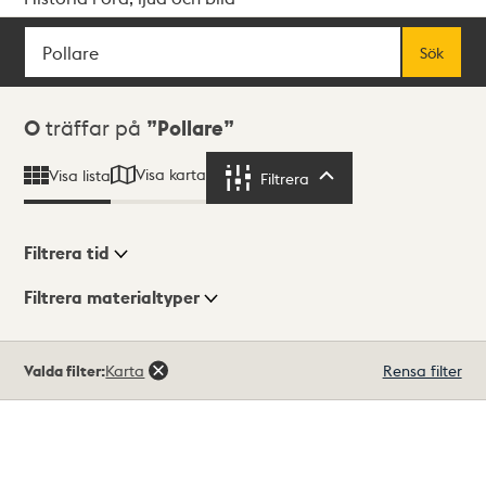
Sök
Fritextsök
Sök
Sökresultat
0
träffar på
Pollare
Visa karta
Visa lista
Filtrera
Filtrera
Filtrera tid
Filtrera materialtyper
Visningsläge
Totalt
Valda filter:
Karta
Rensa filter
0
träffar
Lista
Karta