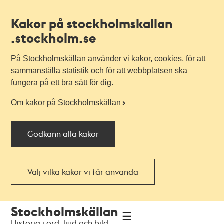
Kakor på stockholmskallan
.stockholm.se
På Stockholmskällan använder vi kakor, cookies, för att
sammanställa statistik och för att webbplatsen ska
fungera på ett bra sätt för dig.
Om kakor på Stockholmskällan
Godkänn alla kakor
Välj vilka kakor vi får använda
Till
Till
Stockholmskällan
navigationen
huvudinnehållet
Historia i ord, ljud och bild