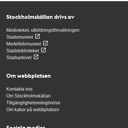
Kontakt
Stockholmskällan
Stockholmskällan drivs av
Medioteket, utbildningsförvaltningen
Stadsmuseet
Medeltidsmuseet
Stadsbiblioteket
Stadsarkivet
Om webbplatsen
Kontakta oss
Om Stockholmskällan
Tillgänglighetsredogörelse
Om kakor på webbplatsen
Sociala medier