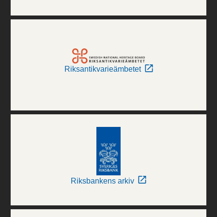
Riksantikvarieämbetet
Riksbankens arkiv