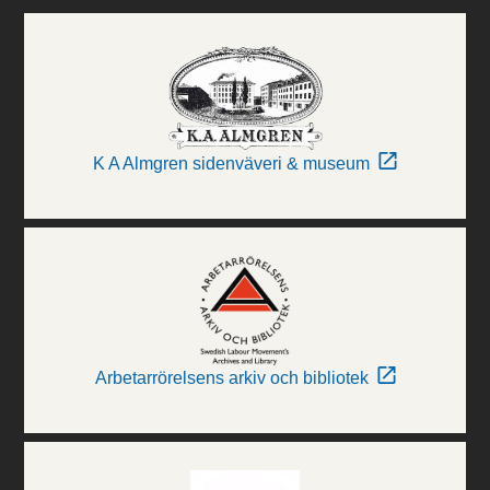
K A Almgren sidenväveri & museum
Arbetarrörelsens arkiv och bibliotek