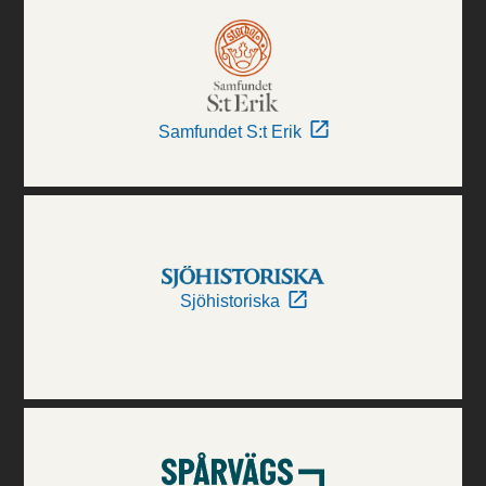
Samfundet S:t Erik
Sjöhistoriska