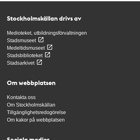
Kontakt
Stockholmskällan
Stockholmskällan drivs av
Medioteket, utbildningsförvaltningen
Stadsmuseet
Medeltidsmuseet
Stadsbiblioteket
Stadsarkivet
Om webbplatsen
Kontakta oss
Om Stockholmskällan
Tillgänglighetsredogörelse
Om kakor på webbplatsen
Sociala medier