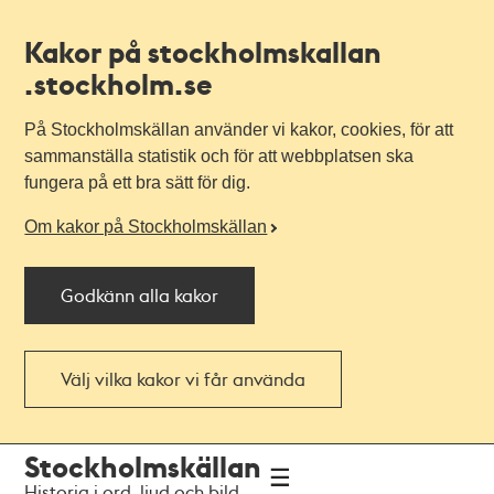
Kakor på stockholmskallan
.stockholm.se
På Stockholmskällan använder vi kakor, cookies, för att
sammanställa statistik och för att webbplatsen ska
fungera på ett bra sätt för dig.
Om kakor på Stockholmskällan
Godkänn alla kakor
Välj vilka kakor vi får använda
Till
Till
Stockholmskällan
navigationen
huvudinnehållet
Historia i ord, ljud och bild