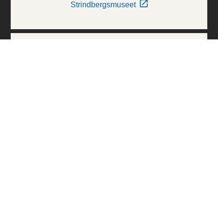
Strindbergsmuseet
Thielska Galleriet
Världskulturmuseerna