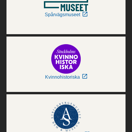
Spårvägsmuseet
Kvinnohistoriska