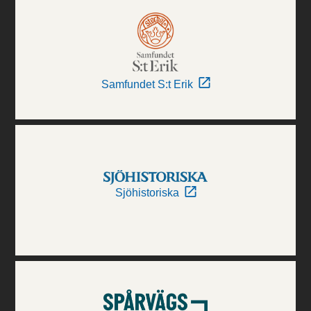
Samfundet S:t Erik
Sjöhistoriska