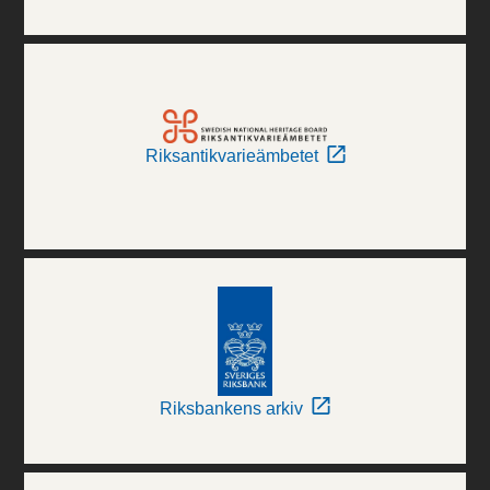
Riksantikvarieämbetet
Riksbankens arkiv