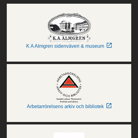
K A Almgren sidenväveri & museum
Arbetarrörelsens arkiv och bibliotek