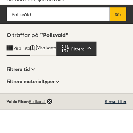
Sök
Fritextsök
Sök
Sökresultat
0
träffar på
Polisvåld
Visa karta
Visa lista
Filtrera
Filtrera
Filtrera tid
Filtrera materialtyper
Visningsläge
Totalt
Valda filter:
Bildkonst
Rensa filter
0
träffar
Lista
Karta