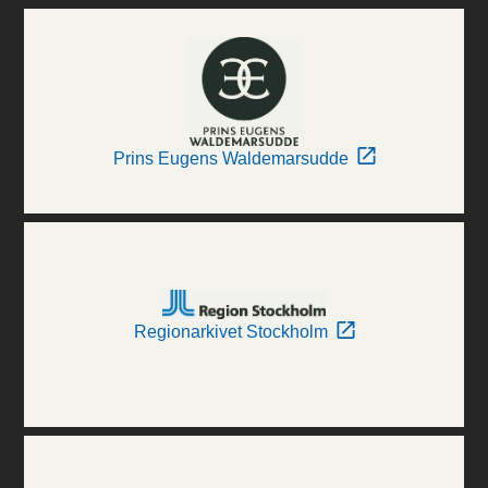
Prins Eugens Waldemarsudde
Regionarkivet Stockholm