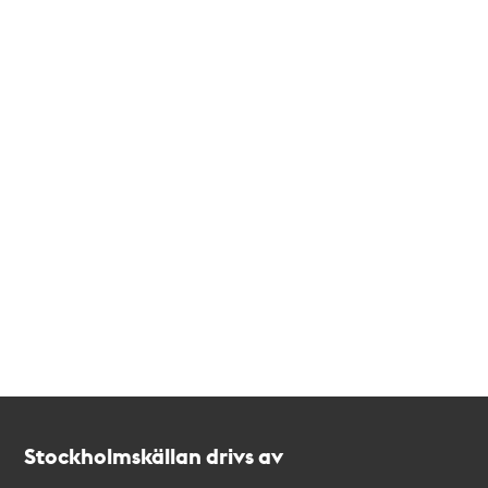
Kontakt
Stockholmskällan
Stockholmskällan drivs av