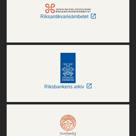
Riksantikvarieämbetet
Riksbankens arkiv