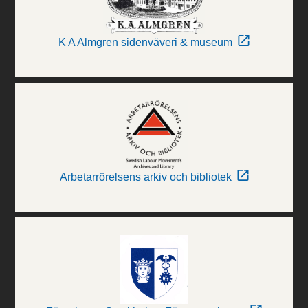
K A Almgren sidenväveri & museum
Arbetarrörelsens arkiv och bibliotek