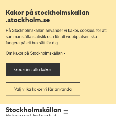
Kakor på stockholmskallan
.stockholm.se
På Stockholmskällan använder vi kakor, cookies, för att
sammanställa statistik och för att webbplatsen ska
fungera på ett bra sätt för dig.
Om kakor på Stockholmskällan
Godkänn alla kakor
Välj vilka kakor vi får använda
Till
Till
Stockholmskällan
navigationen
huvudinnehållet
Historia i ord, ljud och bild