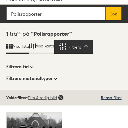
Sök
Fritextsök
Sök
Sökresultat
1
träff på
Polisrapporter
Visa karta
Visa lista
Filtrera
Filtrera
Filtrera tid
Filtrera materialtyper
Visningsläge
Totalt
Valda filter:
Film & rörlig bild
Rensa filter
1
träffar
Lista
Karta