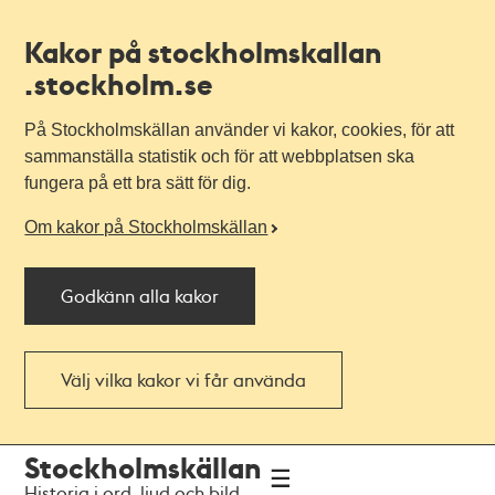
Kakor på stockholmskallan
.stockholm.se
På Stockholmskällan använder vi kakor, cookies, för att
sammanställa statistik och för att webbplatsen ska
fungera på ett bra sätt för dig.
Om kakor på Stockholmskällan
Godkänn alla kakor
Välj vilka kakor vi får använda
Till
Till
Stockholmskällan
navigationen
huvudinnehållet
Historia i ord, ljud och bild