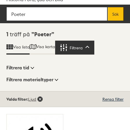
Sök
Fritextsök
Sök
Sökresultat
1
träff på
Poeter
Visa karta
Visa lista
Filtrera
Filtrera
Filtrera tid
Filtrera materialtyper
Visningsläge
Totalt
Valda filter:
Ljud
Rensa filter
1
träffar
Lista
Karta