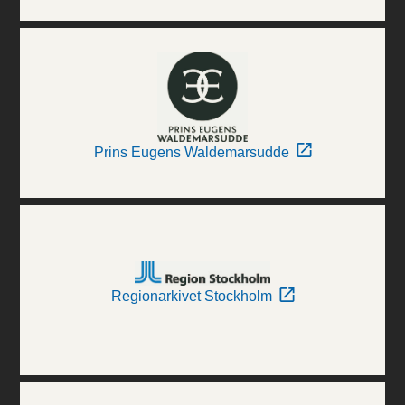
Prins Eugens Waldemarsudde
Regionarkivet Stockholm