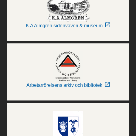
K A Almgren sidenväveri & museum
Arbetarrörelsens arkiv och bibliotek