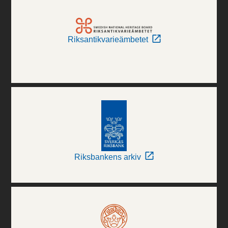
Riksantikvarieämbetet
Riksbankens arkiv