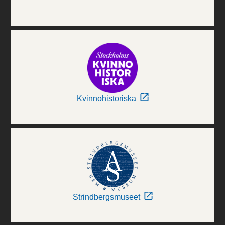
Kvinnohistoriska
Strindbergsmuseet