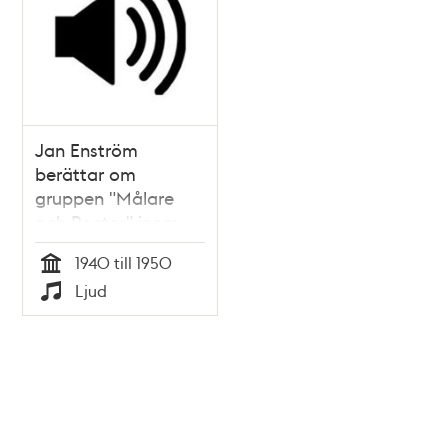
Jan Enström
berättar om
gruppen "Målare
och Poeter" inom
Vitabergsklubben
1940 till 1950
Tid
Ljud
Typ